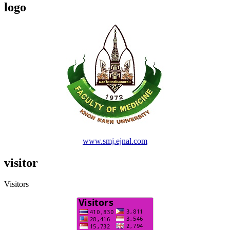
logo
www.smj.ejnal.com
visitor
Visitors