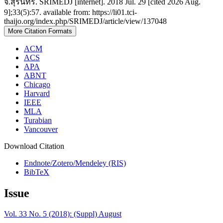
จ.สุรินทร์. SRIMEDJ [internet]. 2018 Jul. 29 [cited 2026 Aug.
9];33(5):57. available from: https://li01.tci-
thaijo.org/index.php/SRIMEDJ/article/view/137048
More Citation Formats
ACM
ACS
APA
ABNT
Chicago
Harvard
IEEE
MLA
Turabian
Vancouver
Download Citation
Endnote/Zotero/Mendeley (RIS)
BibTeX
Issue
Vol. 33 No. 5 (2018): (Suppl) August