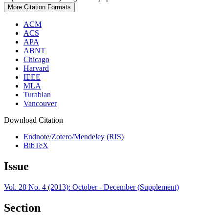
More Citation Formats
ACM
ACS
APA
ABNT
Chicago
Harvard
IEEE
MLA
Turabian
Vancouver
Download Citation
Endnote/Zotero/Mendeley (RIS)
BibTeX
Issue
Vol. 28 No. 4 (2013): October - December (Supplement)
Section