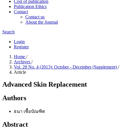
Cost of publication
Publication Ethics
Contact
Contact us
About the Journal
Search
Login
Register
Home
/
Archives
/
Vol. 28 No. 4 (2013): October - December (Supplement)
/
Article
Advanced Skin Replacement
Authors
ธนา เชื้อบัณฑิต
Abstract