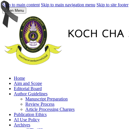
Skip to main content
Skip to main navigation menu
Skip to site footer
Open Menu
Home
Aim and Scope
Editorial Board
Author Guidelines
Manuscript Preparation
Review Process
Article Processing Charges
Publication Ethics
AI Use Policy
Archives