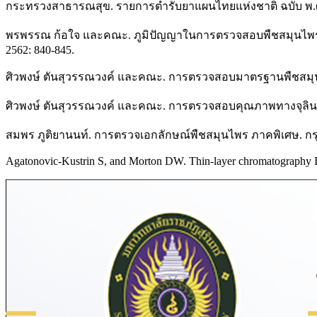
กระทรวงสาธารณสุข. รายการตำรับยาแผนไทยแห่งชาติ ฉบับ พ.ศ
พรพรรณ ก้อใจ และคณะ. ภูมิปัญญาในการตรวจสอบพืชสมุนไพรอย่
2562: 840-845.
ศิวพงษ์ ตันสุวรรณวงค์ และคณะ. การตรวจสอบมาตรฐานพืชสมุนไพรท
ศิวพงษ์ ตันสุวรรณวงค์ และคณะ. การตรวจสอบคุณภาพทางจุลินทร
สมพร ภูติยานนท์. การตรวจเอกลักษณ์พืชสมุนไพร ภาคพิเศษ. กร
Agatonovic-Kustrin S, and Morton DW. Thin-layer chromatography I Fin