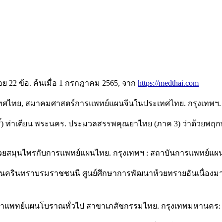
 22 ข้อ. ค้นเมื่อ 1 กรกฎาคม 2565, จาก
https://medthai.com
ะเทศไทย, สมาคมศาสตร์การแพทย์แผนจีนในประเทศไทย. กรุงเทพฯ. 2
ท่าเตียน พระนคร. ประมวลสรรพคุณยาไทย (ภาค 3) ว่าด้วยพฤกษชาติ
ว่าด้วยสมุนไพรกับการแพทย์แผนไทย. กรุงเทพฯ : สถาบันการแพทย์
นครินทราบรมราชชนนี ศูนย์ศึกษาการพัฒนาห้วยทรายอันเนื่องมา
พทย์แผนโบราณทั่วไป สาขาเภสัชกรรมไทย. กรุงเทพมหานคร: ชุ