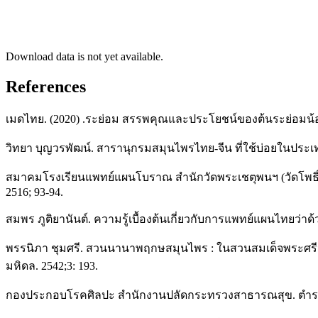
Download data is not yet available.
References
เมดไทย. (2020) .ระย่อม สรรพคุณและประโยชน์ของต้นระย่อมน้อย
วิทยา บุญวรพัฒน์. สารานุกรมสมุนไพรไทย-จีน ที่ใช้บ่อยในปร
สมาคมโรงเรียนแพทย์แผนโบราณ สำนักวัดพระเชตุพนฯ (วัดโพธิ์) 
2516; 93-94.
สมพร ภูติยานันต์. ความรู้เบื้องต้นเกี่ยวกับการแพทย์แผนไทย
พรรนิภา ชุมศรี. สวนนานาพฤกษสมุนไพร : ในสวนสมเด็จพระศรี
มหิดล. 2542;3: 193.
กองประกอบโรคศิลปะ สำนักงานปลัดกระทรวงสาธารณสุข. ตำราแ