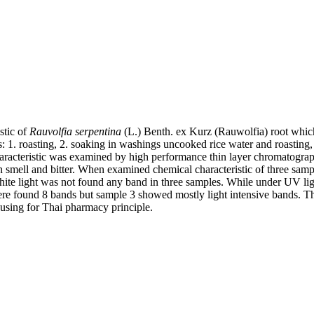
stic of
Rauvolfia serpentina
(L.) Benth. ex Kurz (Rauwolfia) root which
 1. roasting, 2. soaking in washings uncooked rice water and roasting, 
acteristic was examined by high performance thin layer chromatography
an smell and bitter. When examined chemical characteristic of three sa
White light was not found any band in three samples. While under UV l
 found 8 bands but sample 3 showed mostly light intensive bands. The r
l using for Thai pharmacy principle.