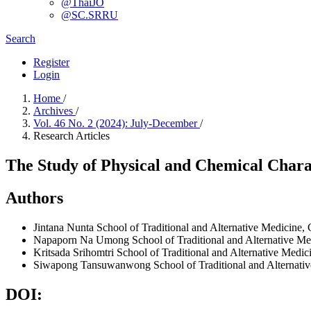
@ThaiJO
@SC.SRRU
Search
Register
Login
Home
/
Archives
/
Vol. 46 No. 2 (2024): July-December
/
Research Articles
The Study of Physical and Chemical Chara
Authors
Jintana Nunta
School of Traditional and Alternative Medicine,
Napaporn Na Umong
School of Traditional and Alternative M
Kritsada Srihomtri
School of Traditional and Alternative Medic
Siwapong Tansuwanwong
School of Traditional and Alternat
DOI: