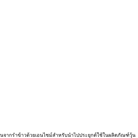
ีนจากรำข้าวด้วยเอนไซม์สำหรับนำไปประยุกต์ใช้ในผลิตภัณฑ์วุ้น