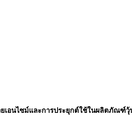
วยเอนไซม์และการประยุกต์ใช้ในผลิตภัณฑ์วุ้