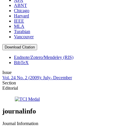
APA
ABNT
Chicago
Harvard
IEEE
MLA
Turabian
Vancouver
Download Citation
Endnote/Zotero/Mendeley (RIS)
BibTeX
Issue
Vol. 24 No. 2 (2009): July- December
Section
Editorial
journalinfo
Journal Information