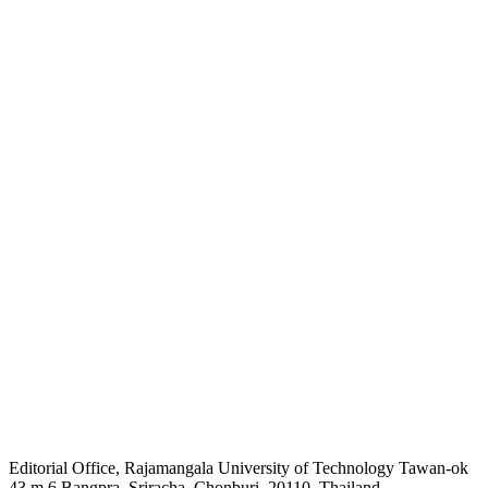
Editorial Office, Rajamangala University of Technology Tawan-ok
43 m.6 Bangpra, Sriracha, Chonburi, 20110, Thailand