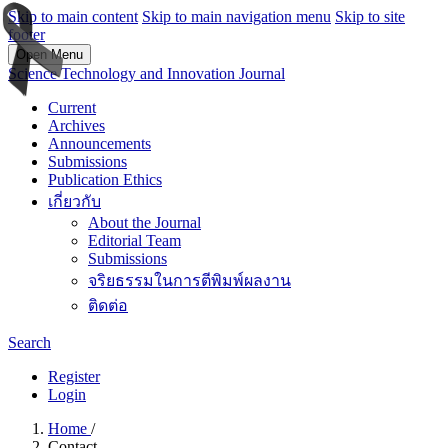
Skip to main content
Skip to main navigation menu
Skip to site
footer
Open Menu
Science Technology and Innovation Journal
Current
Archives
Announcements
Submissions
Publication Ethics
เกี่ยวกับ
About the Journal
Editorial Team
Submissions
จริยธรรมในการตีพิมพ์ผลงาน
ติดต่อ
Search
Register
Login
Home
/
Contact