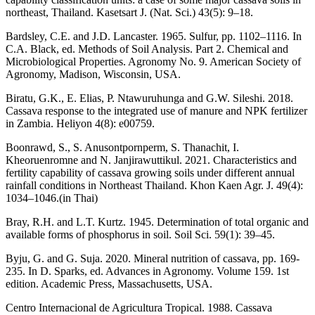
northeast, Thailand. Kasetsart J. (Nat. Sci.) 43(5): 9–18.
Bardsley, C.E. and J.D. Lancaster. 1965. Sulfur, pp. 1102–1116. In
C.A. Black, ed. Methods of Soil Analysis. Part 2. Chemical and
Microbiological Properties. Agronomy No. 9. American Society of
Agronomy, Madison, Wisconsin, USA.
Biratu, G.K., E. Elias, P. Ntawuruhunga and G.W. Sileshi. 2018.
Cassava response to the integrated use of manure and NPK fertilizer
in Zambia. Heliyon 4(8): e00759.
Boonrawd, S., S. Anusontpornperm, S. Thanachit, I.
Kheoruenromne and N. Janjirawuttikul. 2021. Characteristics and
fertility capability of cassava growing soils under different annual
rainfall conditions in Northeast Thailand. Khon Kaen Agr. J. 49(4):
1034–1046.(in Thai)
Bray, R.H. and L.T. Kurtz. 1945. Determination of total organic and
available forms of phosphorus in soil. Soil Sci. 59(1): 39–45.
Byju, G. and G. Suja. 2020. Mineral nutrition of cassava, pp. 169-
235. In D. Sparks, ed. Advances in Agronomy. Volume 159. 1st
edition. Academic Press, Massachusetts, USA.
Centro Internacional de Agricultura Tropical. 1988. Cassava