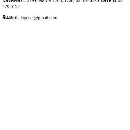
โทรศัพท์
02 579 0588 ต่อ 1705, 1706, 02 579 6130
โทรสาร
02
579 6152
อีเมล
: thaiagrisci@gmail.com