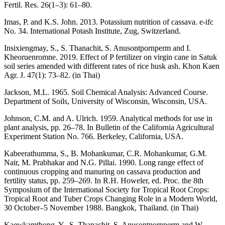
Fertil. Res. 26(1–3): 61–80.
Imas, P. and K.S. John. 2013. Potassium nutrition of cassava. e-ifc
No. 34. International Potash Institute, Zug, Switzerland.
Insixiengmay, S., S. Thanachit, S. Anusontpornperm and I.
Kheoruenromne. 2019. Effect of P fertilizer on virgin cane in Satuk
soil series amended with different rates of rice husk ash. Khon Kaen
Agr. J. 47(1): 73–82. (in Thai)
Jackson, M.L. 1965. Soil Chemical Analysis: Advanced Course.
Department of Soils, University of Wisconsin, Wisconsin, USA.
Johnson, C.M. and A. Ulrich. 1959. Analytical methods for use in
plant analysis, pp. 26–78. In Bulletin of the California Agricultural
Experiment Station No. 766. Berkeley, California, USA.
Kabeerathumma, S., B. Mohankumar, C.R. Mohankumar, G.M.
Nair, M. Prabhakar and N.G. Pillai. 1990. Long range effect of
continuous cropping and manuring on cassava production and
fertility status, pp. 259–269. In R.H. Howeler, ed. Proc. the 8th
Symposium of the International Society for Tropical Root Crops:
Tropical Root and Tuber Crops Changing Role in a Modern World,
30 October–5 November 1988. Bangkok, Thailand. (in Thai)
Kaewkamthong, Y., S. Thanachit, S. Anusontpornperm and W.