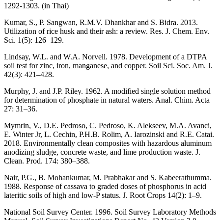
1292-1303. (in Thai)
Kumar, S., P. Sangwan, R.M.V. Dhankhar and S. Bidra. 2013.
Utilization of rice husk and their ash: a review. Res. J. Chem. Env.
Sci. 1(5): 126–129.
Lindsay, W.L. and W.A. Norvell. 1978. Development of a DTPA
soil test for zinc, iron, manganese, and copper. Soil Sci. Soc. Am. J.
42(3): 421–428.
Murphy, J. and J.P. Riley. 1962. A modified single solution method
for determination of phosphate in natural waters. Anal. Chim. Acta
27: 31–36.
Mymrin, V., D.E. Pedroso, C. Pedroso, K. Alekseev, M.A. Avanci,
E. Winter Jr, L. Cechin, P.H.B. Rolim, A. Iarozinski and R.E. Catai.
2018. Environmentally clean composites with hazardous aluminum
anodizing sludge, concrete waste, and lime production waste. J.
Clean. Prod. 174: 380–388.
Nair, P.G., B. Mohankumar, M. Prabhakar and S. Kabeerathumma.
1988. Response of cassava to graded doses of phosphorus in acid
lateritic soils of high and low-P status. J. Root Crops 14(2): 1–9.
National Soil Survey Center. 1996. Soil Survey Laboratory Methods