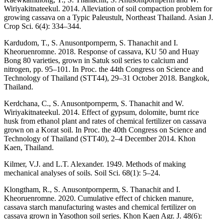
Wiriyakitnateekul. 2014. Alleviation of soil compaction problem for
growing cassava on a Typic Paleustult, Northeast Thailand. Asian J.
Crop Sci. 6(4): 334–344.
Kardudom, T., S. Anusontpornperm, S. Thanachit and I.
Kheoruenromne. 2018. Response of cassava, KU 50 and Huay
Bong 80 varieties, grown in Satuk soil series to calcium and
nitrogen, pp. 95–101. In Proc. the 44th Congress on Science and
Technology of Thailand (STT44), 29–31 October 2018. Bangkok,
Thailand.
Kerdchana, C., S. Anusontpornperm, S. Thanachit and W.
Wiriyakitnateekul. 2014. Effect of gypsum, dolomite, burnt rice
husk from ethanol plant and rates of chemical fertilizer on cassava
grown on a Korat soil. In Proc. the 40th Congress on Science and
Technology of Thailand (STT40), 2–4 December 2014. Khon
Kaen, Thailand.
Kilmer, V.J. and L.T. Alexander. 1949. Methods of making
mechanical analyses of soils. Soil Sci. 68(1): 5–24.
Klongtham, R., S. Anusontpornperm, S. Thanachit and I.
Kheoruenromne. 2020. Cumulative effect of chicken manure,
cassava starch manufacturing wastes and chemical fertilizer on
cassava grown in Yasothon soil series. Khon Kaen Agr. J. 48(6):