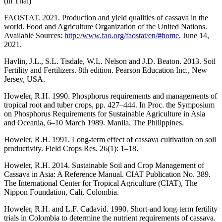
(in Thai)
FAOSTAT. 2021. Production and yield qualities of cassava in the
world. Food and Agriculture Organization of the United Nations.
Available Sources:
http://www.fao.org/faostat/en/#home
, June 14,
2021.
Havlin, J.L., S.L. Tisdale, W.L. Nelson and J.D. Beaton. 2013. Soil
Fertility and Fertilizers. 8th edition. Pearson Education Inc., New
Jersey, USA.
Howeler, R.H. 1990. Phosphorus requirements and managements of
tropical root and tuber crops, pp. 427–444. In Proc. the Symposium
on Phosphorus Requirements for Sustainable Agriculture in Asia
and Oceania, 6–10 March 1989. Manila, The Philippines.
Howeler, R.H. 1991. Long-term effect of cassava cultivation on soil
productivity. Field Crops Res. 26(1): 1–18.
Howeler, R.H. 2014. Sustainable Soil and Crop Management of
Cassava in Asia: A Reference Manual. CIAT Publication No. 389.
The International Center for Tropical Agriculture (CIAT), The
Nippon Foundation, Cali, Colombia.
Howeler, R.H. and L.F. Cadavid. 1990. Short-and long-term fertility
trials in Colombia to determine the nutrient requirements of cassava.