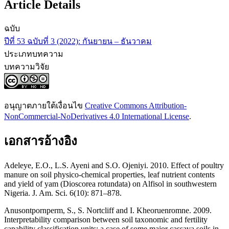
Article Details
ฉบับ
ปีที่ 53 ฉบับที่ 3 (2022): กันยายน – ธันวาคม
ประเภทบทความ
บทความวิจัย
อนุญาตภายใต้เงื่อนไข
Creative Commons Attribution-
NonCommercial-NoDerivatives 4.0 International License
.
เอกสารอ้างอิง
Adeleye, E.O., L.S. Ayeni and S.O. Ojeniyi. 2010. Effect of poultry
manure on soil physico-chemical properties, leaf nutrient contents
and yield of yam (Dioscorea rotundata) on Alfisol in southwestern
Nigeria. J. Am. Sci. 6(10): 871–878.
Anusontpornperm, S., S. Nortcliff and I. Kheoruenromne. 2009.
Interpretability comparison between soil taxonomic and fertility
capability classification units: a case of some major cassava soils in