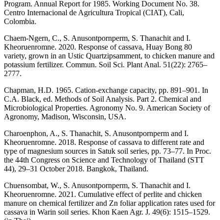
Program. Annual Report for 1985. Working Document No. 38.
Centro Internacional de Agricultura Tropical (CIAT), Cali,
Colombia.
Chaem-Ngern, C., S. Anusontpornperm, S. Thanachit and I.
Kheoruenromne. 2020. Response of cassava, Huay Bong 80
variety, grown in an Ustic Quartzipsamment, to chicken manure and
potassium fertilizer. Commun. Soil Sci. Plant Anal. 51(22): 2765–
2777.
Chapman, H.D. 1965. Cation-exchange capacity, pp. 891–901. In
C.A. Black, ed. Methods of Soil Analysis. Part 2. Chemical and
Microbiological Properties. Agronomy No. 9. American Society of
Agronomy, Madison, Wisconsin, USA.
Charoenphon, A., S. Thanachit, S. Anusontpornperm and I.
Kheoruenromne. 2018. Response of cassava to different rate and
type of magnesium sources in Satuk soil series, pp. 73–77. In Proc.
the 44th Congress on Science and Technology of Thailand (STT
44), 29–31 October 2018. Bangkok, Thailand.
Chuensombat, W., S. Anusontpornperm, S. Thanachit and I.
Kheoruenromne. 2021. Cumulative effect of perlite and chicken
manure on chemical fertilizer and Zn foliar application rates used for
cassava in Warin soil series. Khon Kaen Agr. J. 49(6): 1515–1529.