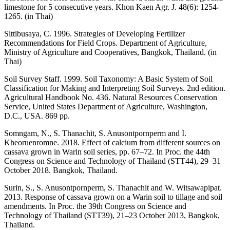
limestone for 5 consecutive years. Khon Kaen Agr. J. 48(6): 1254-
1265. (in Thai)
Sittibusaya, C. 1996. Strategies of Developing Fertilizer
Recommendations for Field Crops. Department of Agriculture,
Ministry of Agriculture and Cooperatives, Bangkok, Thailand. (in
Thai)
Soil Survey Staff. 1999. Soil Taxonomy: A Basic System of Soil
Classification for Making and Interpreting Soil Surveys. 2nd edition.
Agricultural Handbook No. 436. Natural Resources Conservation
Service, United States Department of Agriculture, Washington,
D.C., USA. 869 pp.
Somngam, N., S. Thanachit, S. Anusontpornperm and I.
Kheoruenromne. 2018. Effect of calcium from different sources on
cassava grown in Warin soil series, pp. 67–72. In Proc. the 44th
Congress on Science and Technology of Thailand (STT44), 29–31
October 2018. Bangkok, Thailand.
Surin, S., S. Anusontpornperm, S. Thanachit and W. Witsawapipat.
2013. Response of cassava grown on a Warin soil to tillage and soil
amendments. In Proc. the 39th Congress on Science and
Technology of Thailand (STT39), 21–23 October 2013, Bangkok,
Thailand.