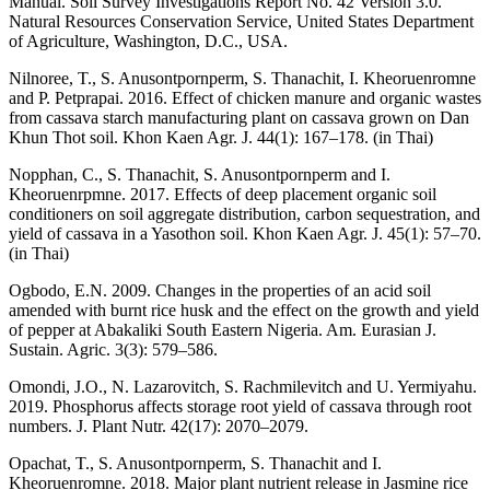
Manual. Soil Survey Investigations Report No. 42 Version 3.0.
Natural Resources Conservation Service, United States Department
of Agriculture, Washington, D.C., USA.
Nilnoree, T., S. Anusontpornperm, S. Thanachit, I. Kheoruenromne
and P. Petprapai. 2016. Effect of chicken manure and organic wastes
from cassava starch manufacturing plant on cassava grown on Dan
Khun Thot soil. Khon Kaen Agr. J. 44(1): 167–178. (in Thai)
Nopphan, C., S. Thanachit, S. Anusontpornperm and I.
Kheoruenrpmne. 2017. Effects of deep placement organic soil
conditioners on soil aggregate distribution, carbon sequestration, and
yield of cassava in a Yasothon soil. Khon Kaen Agr. J. 45(1): 57–70.
(in Thai)
Ogbodo, E.N. 2009. Changes in the properties of an acid soil
amended with burnt rice husk and the effect on the growth and yield
of pepper at Abakaliki South Eastern Nigeria. Am. Eurasian J.
Sustain. Agric. 3(3): 579–586.
Omondi, J.O., N. Lazarovitch, S. Rachmilevitch and U. Yermiyahu.
2019. Phosphorus affects storage root yield of cassava through root
numbers. J. Plant Nutr. 42(17): 2070–2079.
Opachat, T., S. Anusontpornperm, S. Thanachit and I.
Kheoruenromne. 2018. Major plant nutrient release in Jasmine rice