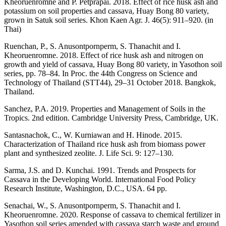
Kheoruenromne and P. Petprapai. 2018. Effect of rice husk ash and
potassium on soil properties and cassava, Huay Bong 80 variety,
grown in Satuk soil series. Khon Kaen Agr. J. 46(5): 911–920. (in
Thai)
Ruenchan, P., S. Anusontpornperm, S. Thanachit and I.
Kheoruenromne. 2018. Effect of rice husk ash and nitrogen on
growth and yield of cassava, Huay Bong 80 variety, in Yasothon soil
series, pp. 78–84. In Proc. the 44th Congress on Science and
Technology of Thailand (STT44), 29–31 October 2018. Bangkok,
Thailand.
Sanchez, P.A. 2019. Properties and Management of Soils in the
Tropics. 2nd edition. Cambridge University Press, Cambridge, UK.
Santasnachok, C., W. Kurniawan and H. Hinode. 2015.
Characterization of Thailand rice husk ash from biomass power
plant and synthesized zeolite. J. Life Sci. 9: 127–130.
Sarma, J.S. and D. Kunchai. 1991. Trends and Prospects for
Cassava in the Developing World. International Food Policy
Research Institute, Washington, D.C., USA. 64 pp.
Senachai, W., S. Anusontpornperm, S. Thanachit and I.
Kheoruenromne. 2020. Response of cassava to chemical fertilizer in
Yasothon soil series amended with cassava starch waste and ground