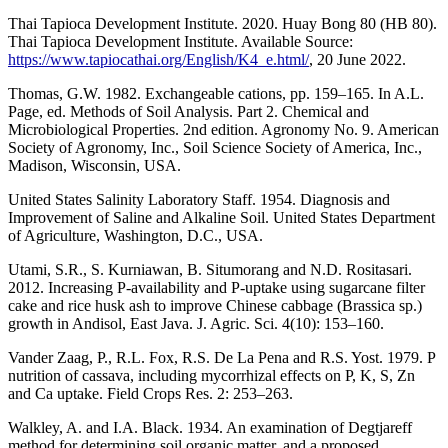
Thai Tapioca Development Institute. 2020. Huay Bong 80 (HB 80).
Thai Tapioca Development Institute. Available Source:
https://www.tapiocathai.org/English/K4_e.html/
, 20 June 2022.
Thomas, G.W. 1982. Exchangeable cations, pp. 159–165. In A.L.
Page, ed. Methods of Soil Analysis. Part 2. Chemical and
Microbiological Properties. 2nd edition. Agronomy No. 9. American
Society of Agronomy, Inc., Soil Science Society of America, Inc.,
Madison, Wisconsin, USA.
United States Salinity Laboratory Staff. 1954. Diagnosis and
Improvement of Saline and Alkaline Soil. United States Department
of Agriculture, Washington, D.C., USA.
Utami, S.R., S. Kurniawan, B. Situmorang and N.D. Rositasari.
2012. Increasing P-availability and P-uptake using sugarcane filter
cake and rice husk ash to improve Chinese cabbage (Brassica sp.)
growth in Andisol, East Java. J. Agric. Sci. 4(10): 153–160.
Vander Zaag, P., R.L. Fox, R.S. De La Pena and R.S. Yost. 1979. P
nutrition of cassava, including mycorrhizal effects on P, K, S, Zn
and Ca uptake. Field Crops Res. 2: 253–263.
Walkley, A. and I.A. Black. 1934. An examination of Degtjareff
method for determining soil organic matter, and a proposed