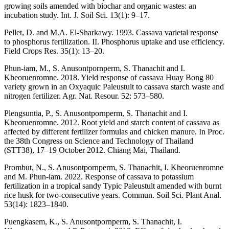
growing soils amended with biochar and organic wastes: an
incubation study. Int. J. Soil Sci. 13(1): 9–17.
Pellet, D. and M.A. El-Sharkawy. 1993. Cassava varietal response
to phosphorus fertilization. II. Phosphorus uptake and use efficiency.
Field Crops Res. 35(1): 13–20.
Phun-iam, M., S. Anusontpornperm, S. Thanachit and I.
Kheoruenromne. 2018. Yield response of cassava Huay Bong 80
variety grown in an Oxyaquic Paleustult to cassava starch waste and
nitrogen fertilizer. Agr. Nat. Resour. 52: 573–580.
Plengsuntia, P., S. Anusontpornperm, S. Thanachit and I.
Kheoruenromne. 2012. Root yield and starch content of cassava as
affected by different fertilizer formulas and chicken manure. In Proc.
the 38th Congress on Science and Technology of Thailand
(STT38), 17–19 October 2012. Chiang Mai, Thailand.
Prombut, N., S. Anusontpornperm, S. Thanachit, I. Kheoruenromne
and M. Phun-iam. 2022. Response of cassava to potassium
fertilization in a tropical sandy Typic Paleustult amended with burnt
rice husk for two-consecutive years. Commun. Soil Sci. Plant Anal.
53(14): 1823–1840.
Puengkasem, K., S. Anusontpornperm, S. Thanachit, I.