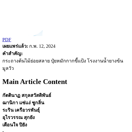
PDF
เผยแพร่แล้ว:
ก.พ. 12, 2024
คำสำคัญ:
กระถางต้นไม้ย่อยสลาย ปุ๋ยหมักกากขี้แป้ง โรงงานน้ำยางข้น
มูลวัว
Main Article Content
กัตตินาฏ สกุลสวัสดิพันธ์
ฌานิกา แซ่แง่ ชูกลิ่น
ระริน เครือวรพันธุ์
อุไรวรรณ สุกยัง
เตือนใจ ปิยัง
-