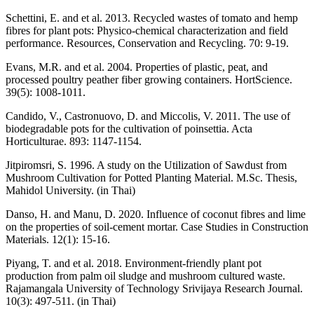
Schettini, E. and et al. 2013. Recycled wastes of tomato and hemp
fibres for plant pots: Physico-chemical characterization and field
performance. Resources, Conservation and Recycling. 70: 9-19.
Evans, M.R. and et al. 2004. Properties of plastic, peat, and
processed poultry peather fiber growing containers. HortScience.
39(5): 1008-1011.
Candido, V., Castronuovo, D. and Miccolis, V. 2011. The use of
biodegradable pots for the cultivation of poinsettia. Acta
Horticulturae. 893: 1147-1154.
Jitpiromsri, S. 1996. A study on the Utilization of Sawdust from
Mushroom Cultivation for Potted Planting Material. M.Sc. Thesis,
Mahidol University. (in Thai)
Danso, H. and Manu, D. 2020. Influence of coconut fibres and lime
on the properties of soil-cement mortar. Case Studies in Construction
Materials. 12(1): 15-16.
Piyang, T. and et al. 2018. Environment-friendly plant pot
production from palm oil sludge and mushroom cultured waste.
Rajamangala University of Technology Srivijaya Research Journal.
10(3): 497-511. (in Thai)