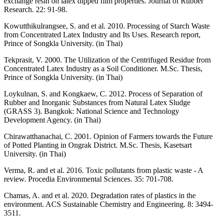
exchange resin on latex dipped film properties. Journal of Rubber
Research. 22: 91-98.
Kowutthikulrangsee, S. and et al. 2010. Processing of Starch Waste
from Concentrated Latex Industry and Its Uses. Research report,
Prince of Songkla University. (in Thai)
Tekprasit, V. 2000. The Utilization of the Centrifuged Residue from
Concentrated Latex Industry as a Soil Conditioner. M.Sc. Thesis,
Prince of Songkla University. (in Thai)
Loykulnan, S. and Kongkaew, C. 2012. Process of Separation of
Rubber and Inorganic Substances from Natural Latex Sludge
(GRASS 3). Bangkok: National Science and Technology
Development Agency. (in Thai)
Chirawatthanachai, C. 2001. Opinion of Farmers towards the Future
of Potted Planting in Ongrak District. M.Sc. Thesis, Kasetsart
University. (in Thai)
Verma, R. and et al. 2016. Toxic pollutants from plastic waste - A
review. Procedia Environmental Sciences. 35: 701-708.
Chamas, A. and et al. 2020. Degradation rates of plastics in the
environment. ACS Sustainable Chemistry and Engineering. 8: 3494-
3511.