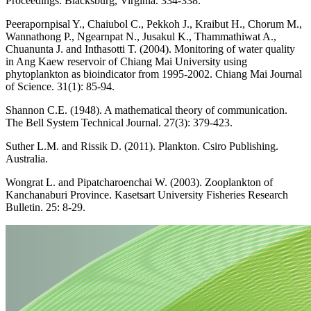
Proceedings. Blacksburg, Virginia. 334-338.
Peerapornpisal Y., Chaiubol C., Pekkoh J., Kraibut H., Chorum M.,
Wannathong P., Ngearnpat N., Jusakul K., Thammathiwat A.,
Chuanunta J. and Inthasotti T. (2004). Monitoring of water quality
in Ang Kaew reservoir of Chiang Mai University using
phytoplankton as bioindicator from 1995-2002. Chiang Mai Journal
of Science. 31(1): 85-94.
Shannon C.E. (1948). A mathematical theory of communication.
The Bell System Technical Journal. 27(3): 379-423.
Suther L.M. and Rissik D. (2011). Plankton. Csiro Publishing.
Australia.
Wongrat L. and Pipatcharoenchai W. (2003). Zooplankton of
Kanchanaburi Province. Kasetsart University Fisheries Research
Bulletin. 25: 8-29.