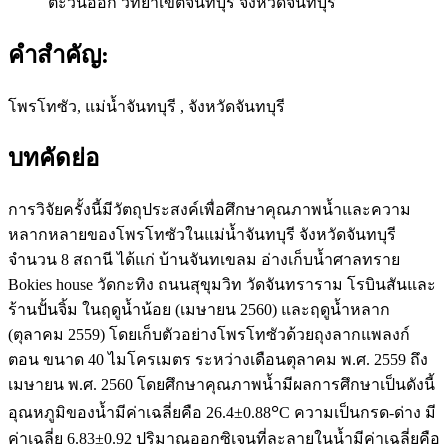
ตะวันออก วิทยาเขตจันทบุรี จังหวัดจันทบุรี
คำสำคัญ:
โพรโทซัว, แม่น้ำจันทบุรี , จังหวัดจันทบุรี
บทคัดย่อ
การวิจัยครั้งนี้มีวัตถุประสงค์เพื่อศึกษาคุณภาพน้ำและความ
หลากหลายของโพรโทซัวในแม่น้ำจันทบุรี จังหวัดจันทบุรี
จำนวน 8 สถานี ได้แก่ บ้านจันทเขลม อ่างเก็บน้ำศาลทราย
Bokies house วัดกะทิง ถนนสุขุมวิท วัดจันทราราม โรบินสันและ
ร้านปั้นจิ้ม ในฤดูน้ำน้อย (เมษายน 2560) และฤดูน้ำหลาก
(ตุลาคม 2559) โดยเก็บตัวอย่างโพรโทซัวด้วยถุงลากแพลงก์
ตอน ขนาด 40 ไมโครเมตร ระหว่างเดือนตุลาคม พ.ศ. 2559 ถึง
เมษายน พ.ศ. 2560 โดยศึกษาคุณภาพน้ำมีผลการศึกษาเป็นดังนี้
๐
อุณหภูมิของน้ำมีค่าเฉลี่ยคือ 26.4±0.88
C ความเป็นกรด-ด่าง มี
ค่าเฉลี่ย 6.83±0.92 ปริมาณออกซิเจนที่ละลายในน้ำมีค่าเฉลี่ยคือ