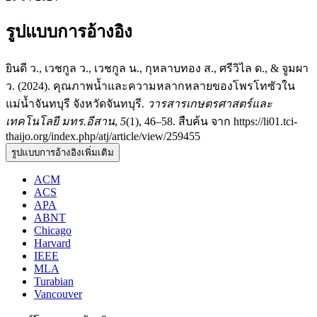
รูปแบบการอ้างอิง
ยินดี ว., เวชกูล ว., เวชกูล น., กุหลาบทอง ส., ศรีวิไล ด., & จูมผา
ว. (2024). คุณภาพน้ำและความหลากหลายของโพรโทซัวใน
แม่น้ำจันทบุรี จังหวัดจันทบุรี.
วารสารเกษตรศาสตร์และ
เทคโนโลยี มทร.อีสาน
,
5
(1), 46–58. สืบค้น จาก https://li01.tci-
thaijo.org/index.php/atj/article/view/259455
รูปแบบการอ้างอิงเพิ่มเติม
ACM
ACS
APA
ABNT
Chicago
Harvard
IEEE
MLA
Turabian
Vancouver