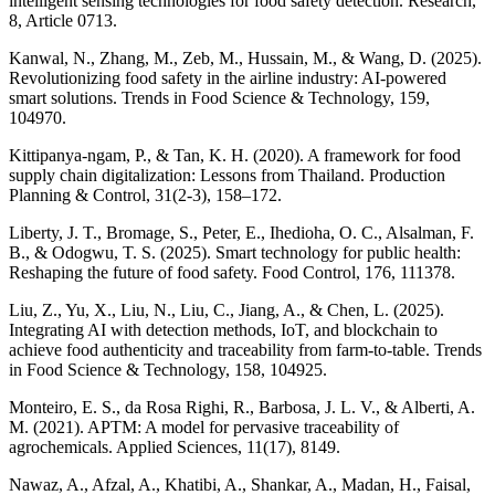
intelligent sensing technologies for food safety detection. Research,
8, Article 0713.
Kanwal, N., Zhang, M., Zeb, M., Hussain, M., & Wang, D. (2025).
Revolutionizing food safety in the airline industry: AI-powered
smart solutions. Trends in Food Science & Technology, 159,
104970.
Kittipanya-ngam, P., & Tan, K. H. (2020). A framework for food
supply chain digitalization: Lessons from Thailand. Production
Planning & Control, 31(2-3), 158–172.
Liberty, J. T., Bromage, S., Peter, E., Ihedioha, O. C., Alsalman, F.
B., & Odogwu, T. S. (2025). Smart technology for public health:
Reshaping the future of food safety. Food Control, 176, 111378.
Liu, Z., Yu, X., Liu, N., Liu, C., Jiang, A., & Chen, L. (2025).
Integrating AI with detection methods, IoT, and blockchain to
achieve food authenticity and traceability from farm-to-table. Trends
in Food Science & Technology, 158, 104925.
Monteiro, E. S., da Rosa Righi, R., Barbosa, J. L. V., & Alberti, A.
M. (2021). APTM: A model for pervasive traceability of
agrochemicals. Applied Sciences, 11(17), 8149.
Nawaz, A., Afzal, A., Khatibi, A., Shankar, A., Madan, H., Faisal,