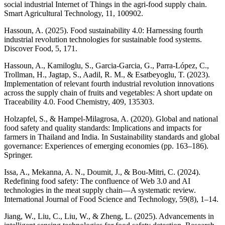
social industrial Internet of Things in the agri-food supply chain.
Smart Agricultural Technology, 11, 100902.
Hassoun, A. (2025). Food sustainability 4.0: Harnessing fourth
industrial revolution technologies for sustainable food systems.
Discover Food, 5, 171.
Hassoun, A., Kamiloglu, S., Garcia-Garcia, G., Parra-López, C.,
Trollman, H., Jagtap, S., Aadil, R. M., & Esatbeyoglu, T. (2023).
Implementation of relevant fourth industrial revolution innovations
across the supply chain of fruits and vegetables: A short update on
Traceability 4.0. Food Chemistry, 409, 135303.
Holzapfel, S., & Hampel-Milagrosa, A. (2020). Global and national
food safety and quality standards: Implications and impacts for
farmers in Thailand and India. In Sustainability standards and global
governance: Experiences of emerging economies (pp. 163–186).
Springer.
Issa, A., Mekanna, A. N., Doumit, J., & Bou-Mitri, C. (2024).
Redefining food safety: The confluence of Web 3.0 and AI
technologies in the meat supply chain—A systematic review.
International Journal of Food Science and Technology, 59(8), 1–14.
Jiang, W., Liu, C., Liu, W., & Zheng, L. (2025). Advancements in