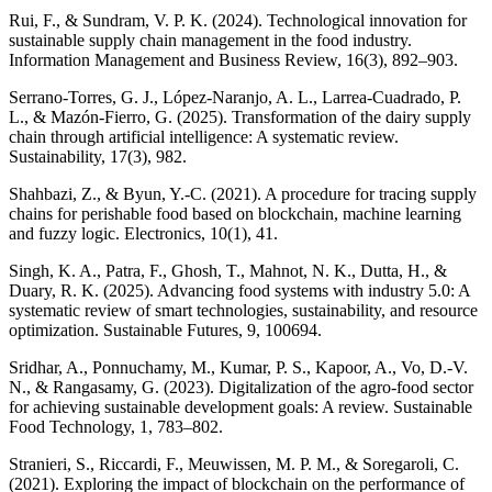
Rui, F., & Sundram, V. P. K. (2024). Technological innovation for
sustainable supply chain management in the food industry.
Information Management and Business Review, 16(3), 892–903.
Serrano-Torres, G. J., López-Naranjo, A. L., Larrea-Cuadrado, P.
L., & Mazón-Fierro, G. (2025). Transformation of the dairy supply
chain through artificial intelligence: A systematic review.
Sustainability, 17(3), 982.
Shahbazi, Z., & Byun, Y.-C. (2021). A procedure for tracing supply
chains for perishable food based on blockchain, machine learning
and fuzzy logic. Electronics, 10(1), 41.
Singh, K. A., Patra, F., Ghosh, T., Mahnot, N. K., Dutta, H., &
Duary, R. K. (2025). Advancing food systems with industry 5.0: A
systematic review of smart technologies, sustainability, and resource
optimization. Sustainable Futures, 9, 100694.
Sridhar, A., Ponnuchamy, M., Kumar, P. S., Kapoor, A., Vo, D.-V.
N., & Rangasamy, G. (2023). Digitalization of the agro-food sector
for achieving sustainable development goals: A review. Sustainable
Food Technology, 1, 783–802.
Stranieri, S., Riccardi, F., Meuwissen, M. P. M., & Soregaroli, C.
(2021). Exploring the impact of blockchain on the performance of