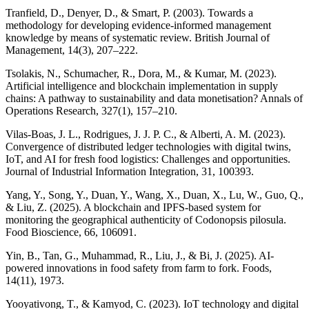
Tranfield, D., Denyer, D., & Smart, P. (2003). Towards a
methodology for developing evidence-informed management
knowledge by means of systematic review. British Journal of
Management, 14(3), 207–222.
Tsolakis, N., Schumacher, R., Dora, M., & Kumar, M. (2023).
Artificial intelligence and blockchain implementation in supply
chains: A pathway to sustainability and data monetisation? Annals of
Operations Research, 327(1), 157–210.
Vilas-Boas, J. L., Rodrigues, J. J. P. C., & Alberti, A. M. (2023).
Convergence of distributed ledger technologies with digital twins,
IoT, and AI for fresh food logistics: Challenges and opportunities.
Journal of Industrial Information Integration, 31, 100393.
Yang, Y., Song, Y., Duan, Y., Wang, X., Duan, X., Lu, W., Guo, Q.,
& Liu, Z. (2025). A blockchain and IPFS-based system for
monitoring the geographical authenticity of Codonopsis pilosula.
Food Bioscience, 66, 106091.
Yin, B., Tan, G., Muhammad, R., Liu, J., & Bi, J. (2025). AI-
powered innovations in food safety from farm to fork. Foods,
14(11), 1973.
Yooyativong, T., & Kamyod, C. (2023). IoT technology and digital