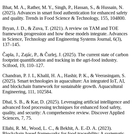
Bhat, M. A., Rather, M. Y., Singh, P., Hassan, S., & Hussain, N.
(2025). Advances in smart food authentication for enhanced safety
and quality. Trends in Food Science & Technology, 155, 104800.
Bryan, J. D., & Zuva, T. (2021). A review on TAM and TOE
framework progression and how these models integrate. Advances
in Science, Technology and Engineering Systems Journal, 6(3),
137–145.
Čapla, J., Zajác, P., & Čurlej, J. (2025). The current state of carbon
footprint quantification and tracking in the agri-food industry.
Scifood, 19, 110–127.
Chandran, P. J. I., Khalil, H. A., Hashir, P. K., & Veerasingam, S.
(2025). Smart technologies in aquaculture: An integrated IoT, AI,
and blockchain framework for sustainable growth. Aquacultural
Engineering, 111, 102584.
Dhal, S. B., & Kar, D. (2025). Leveraging artificial intelligence and
advanced food processing techniques for enhanced food safety,
quality, and security: A comprehensive review. Discover Applied
Sciences, 7, 75.
Ellahi, R. M., Wood, L. C., & Bekhit, A. E.-D. A. (2023).
Blockchain-based frameworks for food traceability: A systematic