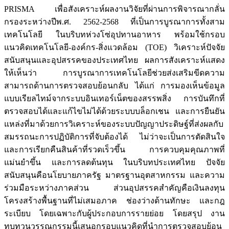
PRISMA เพื่อสังเคราะห์ผลงานวิจัยที่ผ่านการพิจารณากลั่น
กรองระหว่างปีพ.ศ. 2562-2568 ที่เป็นการบูรณาการทั้งสาม
เทคโนโลยี ในบริบทห่วงโซ่อุปทานอาหาร พร้อมใช้กรอบ
แนวคิดเทคโนโลยี-องค์กร-สิ่งแวดล้อม (TOE) วิเคราะห์ปัจจัย
สนับสนุนและอุปสรรคของประเทศไทย ผลการสังเคราะห์แสดง
ให้เห็นว่า การบูรณาการเทคโนโลยีช่วยส่งเสริมขีดความ
สามารถด้านการตรวจสอบย้อนกลับ ได้แก่ การมองเห็นข้อมูล
แบบเรียลไทม์จากระบบอินเทอร์เน็ตของสรรพสิ่ง การบันทึกที่
ตรวจสอบได้และแก้ไขไม่ได้ด้วยระบบบล็อกเชน และการยืนยัน
แหล่งที่มาด้วยการวิเคราะห์ของระบบปัญญาประดิษฐ์ที่ส่งผลกับ
สมรรถนะการปฏิบัติการที่จับต้องได้ ไม่ว่าจะเป็นการตัดสินใจ
และการเรียกคืนสินค้าที่รวดเร็วขึ้น การควบคุมคุณภาพที่
แม่นยำขึ้น และการลดต้นทุน ในบริบทประเทศไทย ปัจจัย
สนับสนุนคือนโยบายภาครัฐ มาตรฐานอุตสาหกรรม และความ
ร่วมมือระหว่างภาคส่วน ส่วนอุปสรรคสำคัญคือเงินลงทุน
โครงสร้างพื้นฐานที่ไม่เสมอภาค ช่องว่างด้านทักษะ และกฎ
ระเบียบ โดยเฉพาะกับผู้ประกอบการรายย่อย โดยสรุป งาน
ทบทวนวรรณกรรมนี้เสนอกรอบแนวคิดที่นำการตรวจสอบย้อน