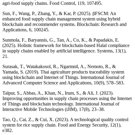
agri-food supply chains. Food Control, 119, 107495.
Sun, F., Wang, P., Zhang, Y., & Kar, P. (2025). βFSCM: An
enhanced food supply chain management system using hybrid
blockchain and recommender systems. Blockchain: Research and
Applications, 6, 100245.
Sunmola, F., Baryannis, G., Tan, A., Co, K., & Papadakis, E.
(2025). Holistic framework for blockchain-based Halal compliance
in supply chains enabled by artificial intelligence. Systems, 13(1),
21.
Surasak, T., Watakakosol, R., Ngarmnil, A., Nemoto, R., &
Yamada, S. (2019). Thai agriculture products traceability system
using blockchain and Internet of Things. International Journal of
Advanced Computer Science and Applications, 10(9), 578–583.
Talpur, S., Abbas, A., Khan, N., Irum, S., & Ali, J. (2023).
Improving opportunities in supply chain processes using the Internet
of Things and blockchain technology. International Journal of
Interactive Mobile Technologies (iJIM), 17(8), 23–38.
Tao, Q., Cai, Z., & Cui, X. (2023). A technological quality control
system for rice supply chain. Food and Energy Security, 12(1),
e382.