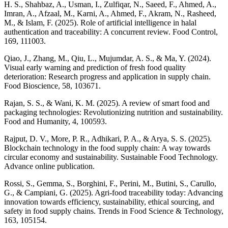
H. S., Shahbaz, A., Usman, I., Zulfiqar, N., Saeed, F., Ahmed, A.,
Imran, A., Afzaal, M., Karni, A., Ahmed, F., Akram, N., Rasheed,
M., & Islam, F. (2025). Role of artificial intelligence in halal
authentication and traceability: A concurrent review. Food Control,
169, 111003.
Qiao, J., Zhang, M., Qiu, L., Mujumdar, A. S., & Ma, Y. (2024).
Visual early warning and prediction of fresh food quality
deterioration: Research progress and application in supply chain.
Food Bioscience, 58, 103671.
Rajan, S. S., & Wani, K. M. (2025). A review of smart food and
packaging technologies: Revolutionizing nutrition and sustainability.
Food and Humanity, 4, 100593.
Rajput, D. V., More, P. R., Adhikari, P. A., & Arya, S. S. (2025).
Blockchain technology in the food supply chain: A way towards
circular economy and sustainability. Sustainable Food Technology.
Advance online publication.
Rossi, S., Gemma, S., Borghini, F., Perini, M., Butini, S., Carullo,
G., & Campiani, G. (2025). Agri-food traceability today: Advancing
innovation towards efficiency, sustainability, ethical sourcing, and
safety in food supply chains. Trends in Food Science & Technology,
163, 105154.