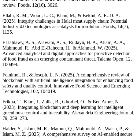
review. Foods, 12(16), 3026.
Ellahi, R. M., Wood, L. C., Khan, M., & Bekhit, A. E.-D. A.
(2025). Integrity challenges in Halal meat supply chain: Potential
Industry 4.0 technologies as catalysts for resolution. Foods, 14(7),
1135.
El-tahlawy, A. S., Alawam, A. S., Rudayn, H. A., Allam, A. A.,
Mahmoud, R., Abd El-Raheem, H., & Alahmad, W. (2025).
Advanced analytical and digital approaches for proactive detection
of food fraud as an emerging contaminant threat. Talanta Open, 12,
100499.
Femimol, R., & Joseph, L. N. (2025). A comprehensive review of
blockchain with artificial intelligence integration for enhancing food
safety and quality control. Innovative Food Science and Emerging
Technologies, 102, 104019.
Frikha, T., Ktari, J., Zalila, B., Ghorbel, O., & Ben Amor, N.
(2023). Integrating blockchain and deep learning for intelligent
greenhouse control and traceability. Alexandria Engineering Journal,
79, 259–273.
Halder, S., Islam, M. R., Mamun, Q., Mahboubi, A., Walsh, P., &
Islam, M. Z. (2025). A comprehensive survey on AI-enabled secure