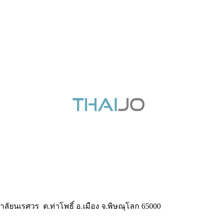
ยนเรศวร ต.ท่าโพธิ์ อ.เมือง จ.พิษณุโลก 65000