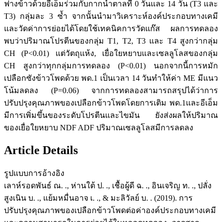
ฟางข้าวด้วยอีเอ็มร่วมกับกากน้ำตาลที่ 0 วันและ 14 วัน (T3 และ
T3) กลุ่มละ 3 ซ้ำ จากนั้นนำมาวิเคราะห์องค์ประกอบทางเคมี
และวัดค่าการย่อยได้โดยใช้เทคนิคการวัดแก๊ส ผลการทดลอง
พบว่าปริมาณโปรตีนของกลุ่ม T1, T2, T3 และ T4 สูงกว่ากลุ่ม
CH (P<0.01) แต่วัตถุแห้ง, เยื่อใยหยาบและเซลลูโลสของกลุ่ม
CH สูงกว่าทุกกลุ่มการทดลอง (P<0.01) นอกจากนี้การหมัก
เปลือกซังข้าวโพดด้วย พด.1 เป็นเวลา 14 วันทำให้ค่า ME มีแนว
โน้มลดลง (P=0.06) จากการทดลองสามารถสรุปได้ว่าการ
ปรับปรุงคุณภาพของเปลือกข้าวโพดโดยการเติม พด.1และอีเอ็ม
มีการเพิ่มขึ้นของระดับโปรตีนและไขมัน ยังส่งผลให้ปริมาณ
ของเยื่อใยหยาบ NDF ADF ปริมาณเซลลูโลสมีการลดลง
Article Details
รูปแบบการอ้างอิง
เลาห์รอดพันธ์ ณ. ., ห่านใต้ ป. ., เชื้อผู้ดี ฉ. ., อินเจริญ ท. ., ปลั่ง
สูงเนิน บ. ., แย้มหมื่นอาจ เ. ., & มะลิวัลย์ บ. . (2019). การ
ปรับปรุงคุณภาพของเปลือกข้าวโพดต่อค่าองค์ประกอบทางเคมี