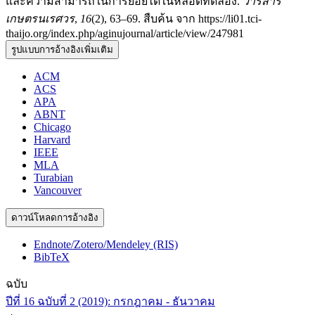
และความสามารถในการย่อยได้ในหลอดทดลอง.
วารสาร
เกษตรนเรศวร
,
16
(2), 63–69. สืบค้น จาก https://li01.tci-
thaijo.org/index.php/aginujournal/article/view/247981
รูปแบบการอ้างอิงเพิ่มเติม
ACM
ACS
APA
ABNT
Chicago
Harvard
IEEE
MLA
Turabian
Vancouver
ดาวน์โหลดการอ้างอิง
Endnote/Zotero/Mendeley (RIS)
BibTeX
ฉบับ
ปีที่ 16 ฉบับที่ 2 (2019): กรกฎาคม - ธันวาคม