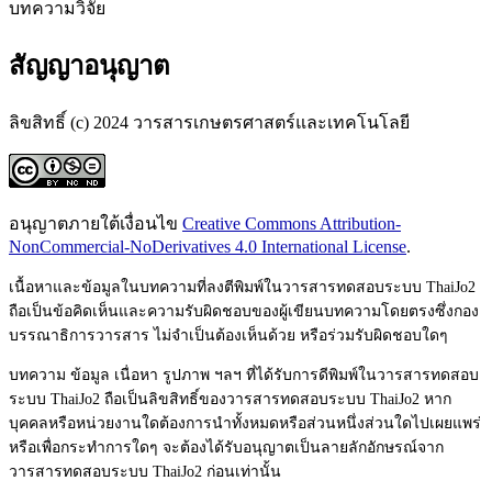
บทความวิจัย
สัญญาอนุญาต
ลิขสิทธิ์ (c) 2024 วารสารเกษตรศาสตร์และเทคโนโลยี
อนุญาตภายใต้เงื่อนไข
Creative Commons Attribution-
NonCommercial-NoDerivatives 4.0 International License
.
เนื้อหาและข้อมูลในบทความที่ลงตีพิมพ์ในวารสารทดสอบระบบ ThaiJo2
ถือเป็นข้อคิดเห็นและความรับผิดชอบของผู้เขียนบทความโดยตรงซึ่งกอง
บรรณาธิการวารสาร ไม่จำเป็นต้องเห็นด้วย หรือร่วมรับผิดชอบใดๆ
บทความ ข้อมูล เนื่อหา รูปภาพ ฯลฯ ที่ได้รับการดีพิมพ์ในวารสารทดสอบ
ระบบ ThaiJo2 ถือเป็นลิขสิทธิ์ของ
วารสารทดสอบระบบ ThaiJo2
หาก
บุคคลหรือหน่วยงานใดต้องการนำทั้งหมดหรือส่วนหนึ่งส่วนใดไปเผยแพร่
หรือเพื่อกระทำการใดๆ จะต้องได้รับอนุญาตเป็นลายลักอักษรณ์จาก
วารสารทดสอบระบบ ThaiJo2
ก่อนเท่านั้น