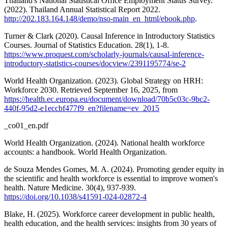
Thailand's National Statistical Office Employment Status Survey.
(2022). Thailand Annual Statistical Report 2022.
http://202.183.164.148/demo/nso-main_en_html/ebook.php
.
Turner & Clark (2020). Causal Inference in Introductory Statistics
Courses. Journal of Statistics Education. 28(1), 1-8.
https://www.proquest.com/scholarly-journals/causal-inference-
introductory-statistics-courses/docview/2391195774/se-2
World Health Organization. (2023). Global Strategy on HRH:
Workforce 2030. Retrieved September 16, 2025, from
https://health.ec.europa.eu/document/download/70b5c03c-9bc2-
440f-95d2-e1eccbf477f9_en?filename=ev_2015
_co01_en.pdf
World Health Organization. (2024). National health workforce
accounts: a handbook. World Health Organization.
de Souza Mendes Gomes, M. A. (2024). Promoting gender equity in
the scientific and health workforce is essential to improve women's
health. Nature Medicine. 30(4), 937-939.
https://doi.org/10.1038/s41591-024-02872-4
Blake, H. (2025). Workforce career development in public health,
health education, and the health services: insights from 30 years of