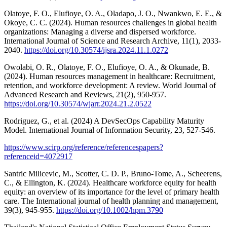
Olatoye, F. O., Elufioye, O. A., Oladapo, J. O., Nwankwo, E. E., &
Okoye, C. C. (2024). Human resources challenges in global health
organizations: Managing a diverse and dispersed workforce.
International Journal of Science and Research Archive, 11(1), 2033-
2040.
https://doi.org/10.30574/ijsra.2024.11.1.0272
Owolabi, O. R., Olatoye, F. O., Elufioye, O. A., & Okunade, B.
(2024). Human resources management in healthcare: Recruitment,
retention, and workforce development: A review. World Journal of
Advanced Research and Reviews, 21(2), 950-957.
https://doi.org/10.30574/wjarr.2024.21.2.0522
Rodriguez, G., et al. (2024) A DevSecOps Capability Maturity
Model. International Journal of Information Security, 23, 527-546.
https://www.scirp.org/reference/referencespapers?
referenceid=4072917
Santric Milicevic, M., Scotter, C. D. P., Bruno‐Tome, A., Scheerens,
C., & Ellington, K. (2024). Healthcare workforce equity for health
equity: an overview of its importance for the level of primary health
care. The International journal of health planning and management,
39(3), 945-955.
https://doi.org/10.1002/hpm.3790