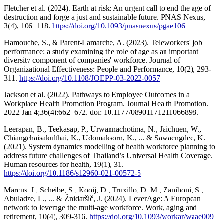
Fletcher et al. (2024). Earth at risk: An urgent call to end the age of
destruction and forge a just and sustainable future. PNAS Nexus,
3(4), 106 -118.
https://doi.org/10.1093/pnasnexus/pgae106
Hamouche, S., & Parent-Lamarche, A. (2023). Teleworkers' job
performance: a study examining the role of age as an important
diversity component of companies' workforce. Journal of
Organizational Effectiveness: People and Performance, 10(2), 293-
311.
https://doi.org/10.1108/JOEPP-03-2022-0057
Jackson et al. (2022). Pathways to Employee Outcomes in a
Workplace Health Promotion Program. Journal Health Promotion.
2022 Jan 4;36(4):662–672. doi: 10.1177/08901171211066898.
Leerapan, B., Teekasap, P., Urwannachotima, N., Jaichuen, W.,
Chiangchaisakulthai, K., Udomaksorn, K., ... & Sawaengdee, K.
(2021). System dynamics modelling of health workforce planning to
address future challenges of Thailand’s Universal Health Coverage.
Human resources for health, 19(1), 31.
https://doi.org/10.1186/s12960-021-00572-5
Marcus, J., Scheibe, S., Kooij, D., Truxillo, D. M., Zaniboni, S.,
Abuladze, L., ... & Žnidaršič, J. (2024). LeverAge: A European
network to leverage the multi-age workforce. Work, aging and
retirement, 10(4), 309-316.
https://doi.org/10.1093/workar/waae009