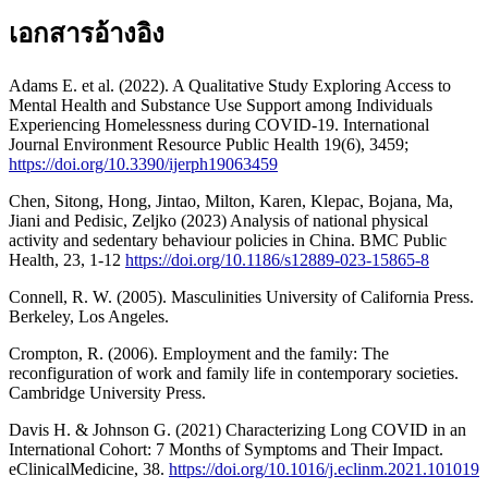
เอกสารอ้างอิง
Adams E. et al. (2022). A Qualitative Study Exploring Access to
Mental Health and Substance Use Support among Individuals
Experiencing Homelessness during COVID-19. International
Journal Environment Resource Public Health 19(6), 3459;
https://doi.org/10.3390/ijerph19063459
Chen, Sitong, Hong, Jintao, Milton, Karen, Klepac, Bojana, Ma,
Jiani and Pedisic, Zeljko (2023) Analysis of national physical
activity and sedentary behaviour policies in China. BMC Public
Health, 23, 1-12
https://doi.org/10.1186/s12889-023-15865-8
Connell, R. W. (2005). Masculinities University of California Press.
Berkeley, Los Angeles.
Crompton, R. (2006). Employment and the family: The
reconfiguration of work and family life in contemporary societies.
Cambridge University Press.
Davis H. & Johnson G. (2021) Characterizing Long COVID in an
International Cohort: 7 Months of Symptoms and Their Impact.
eClinicalMedicine, 38.
https://doi.org/10.1016/j.eclinm.2021.101019