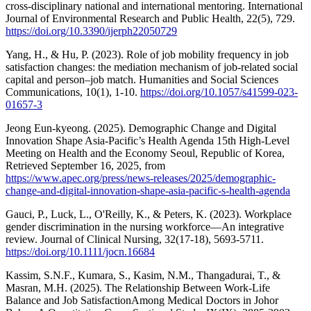
cross-disciplinary national and international mentoring. International
Journal of Environmental Research and Public Health, 22(5), 729.
https://doi.org/10.3390/ijerph22050729
Yang, H., & Hu, P. (2023). Role of job mobility frequency in job
satisfaction changes: the mediation mechanism of job-related social
capital and person‒job match. Humanities and Social Sciences
Communications, 10(1), 1-10.
https://doi.org/10.1057/s41599-023-
01657-3
Jeong Eun-kyeong. (2025). Demographic Change and Digital
Innovation Shape Asia-Pacific’s Health Agenda 15th High-Level
Meeting on Health and the Economy Seoul, Republic of Korea,
Retrieved September 16, 2025, from
https://www.apec.org/press/news-releases/2025/demographic-
change-and-digital-innovation-shape-asia-pacific-s-health-agenda
Gauci, P., Luck, L., O'Reilly, K., & Peters, K. (2023). Workplace
gender discrimination in the nursing workforce—An integrative
review. Journal of Clinical Nursing, 32(17-18), 5693-5711.
https://doi.org/10.1111/jocn.16684
Kassim, S.N.F., Kumara, S., Kasim, N.M., Thangadurai, T., &
Masran, M.H. (2025). The Relationship Between Work-Life
Balance and Job SatisfactionAmong Medical Doctors in Johor