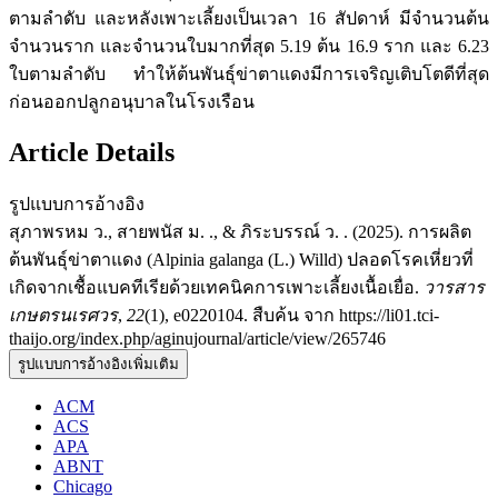
ตามลำดับ และหลังเพาะเลี้ยงเป็นเวลา 16 สัปดาห์ มีจำนวนต้น
จำนวนราก และจำนวนใบมากที่สุด 5.19 ต้น 16.9 ราก และ 6.23
ใบตามลำดับ ทำให้ต้นพันธุ์ข่าตาแดงมีการเจริญเติบโตดีที่สุด
ก่อนออกปลูกอนุบาลในโรงเรือน
Article Details
รูปแบบการอ้างอิง
สุภาพรหม ว., สายพนัส ม. ., & ภิระบรรณ์ ว. . (2025). การผลิต
ต้นพันธุ์ข่าตาแดง (Alpinia galanga (L.) Willd) ปลอดโรคเหี่ยวที่
เกิดจากเชื้อแบคทีเรียด้วยเทคนิคการเพาะเลี้ยงเนื้อเยื่อ.
วารสาร
เกษตรนเรศวร
,
22
(1), e0220104. สืบค้น จาก https://li01.tci-
thaijo.org/index.php/aginujournal/article/view/265746
รูปแบบการอ้างอิงเพิ่มเติม
ACM
ACS
APA
ABNT
Chicago