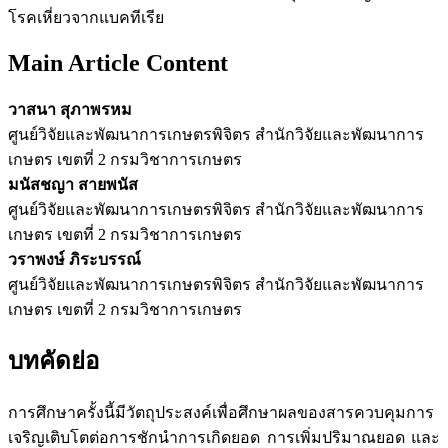
โรคเหี่ยวจากแบคทีเรีย
Main Article Content
วาสนา สุภาพรหม
ศูนย์วิจัยและพัฒนาการเกษตรพิจิตร สำนักวิจัยและพัฒนาการ
เกษตร เขตที่ 2 กรมวิชาการเกษตร
มนัสชญา สายพนัส
ศูนย์วิจัยและพัฒนาการเกษตรพิจิตร สำนักวิจัยและพัฒนาการ
เกษตร เขตที่ 2 กรมวิชาการเกษตร
วราพงษ์ ภิระบรรณ์
ศูนย์วิจัยและพัฒนาการเกษตรพิจิตร สำนักวิจัยและพัฒนาการ
เกษตร เขตที่ 2 กรมวิชาการเกษตร
บทคัดย่อ
การศึกษาครั้งนี้มีวัตถุประสงค์เพื่อศึกษาผลของสารควบคุมการ
เจริญเติบโตต่อการชักนำการเกิดยอด การเพิ่มปริมาณยอด และ