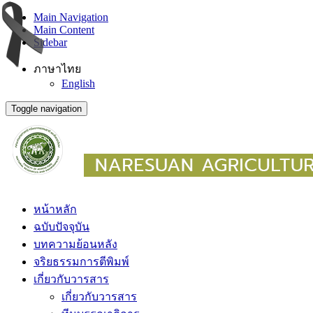
Main Navigation
Main Content
Sidebar
ภาษาไทย
English
Toggle navigation
หน้าหลัก
ฉบับปัจจุบัน
บทความย้อนหลัง
จริยธรรมการตีพิมพ์
เกี่ยวกับวารสาร
เกี่ยวกับวารสาร