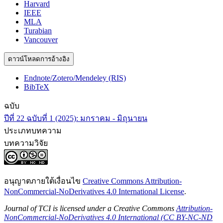
Harvard
IEEE
MLA
Turabian
Vancouver
ดาวน์โหลดการอ้างอิง
Endnote/Zotero/Mendeley (RIS)
BibTeX
ฉบับ
ปีที่ 22 ฉบับที่ 1 (2025): มกราคม - มิถุนายน
ประเภทบทความ
บทความวิจัย
อนุญาตภายใต้เงื่อนไข
Creative Commons Attribution-
NonCommercial-NoDerivatives 4.0 International License
.
Journal of TCI is licensed under a Creative Commons
Attribution-
NonCommercial-NoDerivatives 4.0 International (CC BY-NC-ND