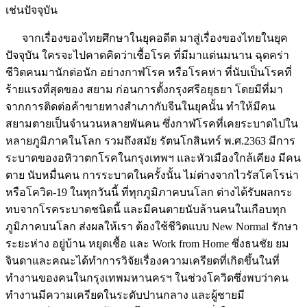
เช่นปัจจุบัน
จากเรื่องของไทยศึกษาในยุคอดีต มาสู่เรื่องของไทยในยุค
ปัจจุบัน ใครจะไปคาดคิดว่าเชื้อโรค ที่มีมาแต่นมนาน ฉุดคร่า
ชีวิตคนมานักต่อนัก อย่างกาฬโรค หรือโรคห่า ที่นับเป็นโรคที่
ร้ายแรงที่สุดของ สยาม ก่อนการตั้งกรุงศรีอยุธยา โดยมีที่มา
จากการติดต่อค้าขายทางสำเภากับจีนในยุคนั้น ทำให้มีคน
สยามตายเป็นจำนวนหลายพันคน ซึ่งกาฬโรคที่เคยระบาดไปใน
หลายภูมิภาคในโลก รวมถึงสมัย รัตนโกสินทร์ พ.ศ.2363 มีการ
ระบาดของอหิวาตกโรคในกรุงเทพฯ และหัวเมืองใกล้เคียง มีคน
ตาย นับหมื่นคน การระบาดในครั้งนั้น ไม่ต่างจากไวรัสโคโรน่า
หรือโควิด-19 ในทุกวันนี้ ที่ทุกภูมิภาคบนโลก ต่างได้รับผลกระ
ทบจากโรคระบาดชนิดนี้ และมีคนตายนับล้านคนในเกือบทุก
ภูมิภาคบนโลก ส่งผลให้เรา ต้องใช้ชีวิตแบบ New Normal รักษา
ระยะห่าง อยู่บ้าน หยุดเชื้อ และ Work from Home ซึ่งธนชัย ยม
จินดาและคณะได้ทำการวิจัยเรื่องความเครียดที่เกิดขึ้นในที่
ทำงานของคนในกรุงเทพมหานครฯ ในช่วงโควิดซึ่งพบว่าคน
ทำงานมีความเครียดในระดับปานกลาง และผู้ชายมี