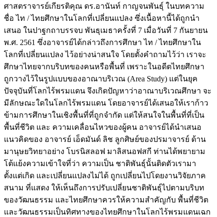
ศาสตราจารย์เกียรติคุณ ดร.อานันท์ กาญจนพันธุ์ ในบทความ
ชื่อ ไท / ไทยศึกษาในโลกที่เปลี่ยนแปลง ซึ่งเนื้อหานี้ได้ถูกนำ
เสนอ ในปาฐกถาบรรจบ พันธุเมธาครั้งที่ 7 เมื่อวันที่ 7 กันยายน
พ.ศ. 2561 ซึ่งอาจารย์ได้กล่าวถึงการศึกษา ไท / ไทยศึกษาใน
โลกที่เปลี่ยนแปลง ไว้อย่างน่าสนใจ โดยตั้งคำถามไว้ว่า เราจะ
ศึกษาไทยจากบริบทของคนหรือพื้นที่ เพราะในอดีตไทยศึกษา
ถูกวางไว้ในรูปแบบของอาณาบริเวณ (Area Study) แต่ในยุค
ปัจจุบันที่โลกไร้พรมแดน จึงเกิดปัญหาว่าอาณาบริเวณศึกษา จะ
มีลักษณะใดในโลกไร้พรมแดน โดยอาจารย์ได้เสนอให้เราก้าว
ข้ามการศึกษาในเชิงพื้นที่ที่ถูกจำกัด แต่ให้สนใจในพื้นที่ที่เป็น
พื้นที่ชีวิต และ ความเคลื่อนไหวของผู้คน อาจารย์ได้นำเสนอ
แนวคิดของ อาจารย์ เอ็ดมันด์ ลิช ลูกศิษย์ของปรมาจารย์ ด้าน
มานุษยวิทยาอย่าง โบรนิสลอฟ มาลิสนอฟสกี ท่านได้พยายาม
โต้แย้งความเข้าใจที่ว่า ความเป็น ชาติพันธุ์นั้นติดตัวเรามา
ตั้งแต่เกิด และเปลี่ยนแปลงไม่ได้ ถูกเปลี่ยนไปโดยงานวิจัยภาค
สนาม ที่แสดง ให้เห็นถึงการปรับเปลี่ยนชาติพันธุ์ไปตามบริบท
ของวัฒนธรรม และไทยศึกษาควรให้ความสำคัญกับ พื้นที่ชีวิต
และวัฒนธรรมเป็นทิศทางของไทยศึกษาในโลกไร้พรมแดนเฉก