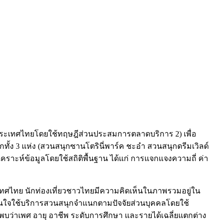
ุกในประเทศไทยโดยใช้ทฤษฎีส่วนประสมการตลาดบริการ 2) เพื่อ
ั้ง 3 แห่ง (สวนสนุกซานโตรินี่พาร์ค ชะอำ สวนสนุกดรีมเวิลด์
ิเคราะห์ข้อมูลโดยใช้สถิติพื้นฐาน ได้แก่ การแจกแจงความถี่ ค่า
เทศไทย นักท่องเที่ยวชาวไทยมีความคิดเห็นในภาพรวมอยู่ใน
สินใจใช้บริการสวนสนุกจำแนกตามปัจจัยส่วนบุคคลโดยใช้
พบว่าเพศ อายุ อาชีพ ระดับการศึกษา และรายได้เฉลี่ยแตกต่าง