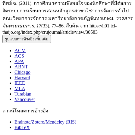
ทิพย์ ฉ. (2011). การศึกษาความพึงพอใจของนักศึกษาที่มีต่อการ
จัดระบบการเรียนการสอนหลักสูตรสาขาวิชาการจัดการทั่วไป
คณะวิทยาการจัดการ มหาวิทยาลัยราชภัฏจันทรเกษม.
วารสาร
จันทรเกษมสาร
,
17
(33), 77–86. สืบค้น จาก https://li01.tci-
thaijo.org/index.php/crujournal/article/view/30583
รูปแบบการอ้างอิงเพิ่มเติม
ACM
ACS
APA
ABNT
Chicago
Harvard
IEEE
MLA
Turabian
Vancouver
ดาวน์โหลดการอ้างอิง
Endnote/Zotero/Mendeley (RIS)
BibTeX