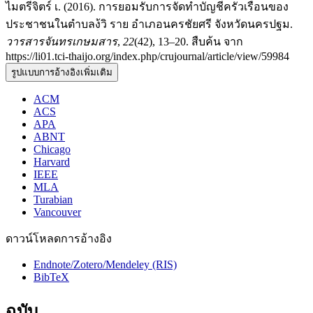
ไมตรีจิตร์ เ. (2016). การยอมรับการจัดทำบัญชีครัวเรือนของ
ประชาชนในตำบลง้วิ ราย อำเภอนครชัยศรี จังหวัดนครปฐม.
วารสารจันทรเกษมสาร
,
22
(42), 13–20. สืบค้น จาก
https://li01.tci-thaijo.org/index.php/crujournal/article/view/59984
รูปแบบการอ้างอิงเพิ่มเติม
ACM
ACS
APA
ABNT
Chicago
Harvard
IEEE
MLA
Turabian
Vancouver
ดาวน์โหลดการอ้างอิง
Endnote/Zotero/Mendeley (RIS)
BibTeX
ฉบับ