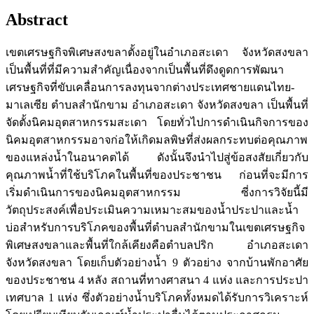
Abstract
เขตเศรษฐกิจพิเศษสงขลาตั้งอยู่ในอำเภอสะเดา จังหวัดสงขลา
เป็นพื้นที่ที่มีความสำคัญเนื่องจากเป็นพื้นที่ดึงดูดการพัฒนา
เศรษฐกิจที่ขับเคลื่อนการลงทุนจากต่างประเทศชายแดนไทย-
มาเลเซีย ตำบลสำนักขาม อำเภอสะเดา จังหวัดสงขลา เป็นพื้นที่
จัดตั้งนิคมอุตสาหกรรมสะเดา โดยทั่วไปการดำเนินกิจการของ
นิคมอุตสาหกรรมอาจก่อให้เกิดมลพิษที่ส่งผลกระทบต่อคุณภาพ
ของแหล่งน้ำในอนาคตได้ ดังนั้นจึงนำไปสู่ข้อสงสัยเกี่ยวกับ
คุณภาพน้ำที่ใช้บริโภคในพื้นที่ของประชาชน ก่อนที่จะมีการ
เริ่มดำเนินการของนิคมอุตสาหกรรม ซี่งการวิจัยนี้มี
วัตถุประสงค์เพื่อประเมินความเหมาะสมของน้ำประปาและน้ำ
บ่อสำหรับการบริโภคของพื้นที่ตำบลสำนักขามในเขตเศรษฐกิจ
พิเศษสงขลาและพื้นที่ใกล้เคียงคือตำบลปริก อำเภอสะเดา
จังหวัดสงขลา โดยเก็บตัวอย่างน้ำ 9 ตัวอย่าง จากบ้านพักอาศัย
ของประชาชน 4 หลัง สถานที่ทางศาสนา 4 แห่ง และการประปา
เทศบาล 1 แห่ง ซึ่งตัวอย่างน้ำบริโภคทั้งหมดได้รับการวิเคราะห์