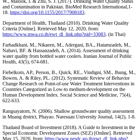
W., Malook, I. & Zhu, S. J. (2017). Drinking Water Quality Status
and Contamination in Pakistan. BioMed Research International,1-
18.
https://doi.org/10.1155/2017/7908183
.
Department of Health, Thailand (2010). Drinking Water Quality
Criteria [Online]. Retrieved May 12, 2020, from:
https://www.mwa.co.th/ewt_dl_link.php?nid=33083
. (in Thai)
Farhadkhani, M., Nikaeen, M., Adergani, BA., Hatamzadeh, M.,
Nabavi, BF. & Hassanzadeh, A. (2014). Assessment of drinking
water quality from bottled water coolers. Iranian Journal of Public
Health, 43(5), 674-681.
Fiebelkorn, AP., Person, B., Quick, RE., Vindigni, SM., Jhung, M.,
Bowen, A. & Riley, PL. (2012). Systematic Review of Behavior
Change Research on Point-of-use Water Treatment Interventions in
Countries Categorized as Low-to medium-development on the
Human Development Index. Social Science and Medicine, 75(4),
622-633.
Rangsayatorn, N. (2006). Shallow groundwater quality assessment
in Muang drstrict, Phayao. Naresuan University Journal, 14(2), 1-8.
Thailand Board of Investment (2018). A Guide to Investment in the
Special Economic Development Zones (SEZ) [Online]. Retrieved
May 15, 2020, from:
https://www.nesdc.go.th/ewt_dl_link.php?