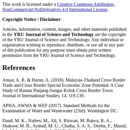
This work is licensed under a
Creative Commons Attribution-
NonCommercial-NoDerivatives 4.0 International License
.
Copyright Notice / Disclaimer
Articles, information, content, images, and other materials published
in the
YRU
Journal of Science and Technology
are the copyright
of the YRU Journal of Science and Technology. Any individual or
organization wishing to reproduce, distribute, or use all or any part
of this publication for any purpose must obtain prior written
permission from the YRU Journal of Science and Technology.
References
Anuar, A. R. & Harun, A. (2018). Malaysia-Thailand Cross Border
Trade and Cross Border Special Economic Zone Potential: A Case
Study of Rantau Panjang-Sungai Kolok Cross Border Town.
Journal of International Studies, 14, 119-139.
APHA, AWWA & WEF (2017). Standard Methods for the
Examination of Water and Wastewater (23rd). Washington DC.
Daud, M. K., Nafees, M., Ali, S. Rizwan, M. Bajwa, R. A.,
Shakoor, M. B., Arshad, M. U., Chatha, S. A. S., Deeba, F., Murad,