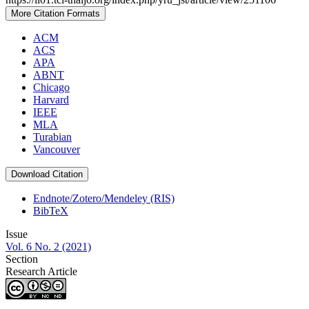
More Citation Formats
ACM
ACS
APA
ABNT
Chicago
Harvard
IEEE
MLA
Turabian
Vancouver
Download Citation
Endnote/Zotero/Mendeley (RIS)
BibTeX
Issue
Vol. 6 No. 2 (2021)
Section
Research Article