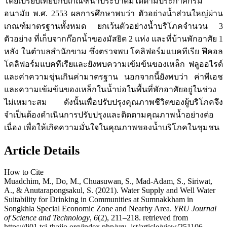
โดยเปรียบเทียบกับเกณฑ์น้ำประปาดื่มได้ตามประกาศกรม
อนามัย พ.ศ. 2553 ผลการศึกษาพบว่า ตัวอย่างน้ำส่วนใหญ่ผ่าน
เกณฑ์มาตรฐานทั้งหมด ยกเว้นตัวอย่างน้ำบริโภคจำนวน 3
ตัวอย่าง ที่เก็บจากก๊อกน้ำของมัสยิด 2 แห่ง และที่บ้านพักอาศัย 1
หลัง ในตำบลสำนักขาม ซึ่งตรวจพบ โคลิฟอร์มแบคทีเรีย ฟีคอล
โคลิฟอร์มแบคทีเรียและยังพบความเข้มข้นของเหล็ก ฟลูออไรด์
และค่าความขุ่นเกินค่ามาตรฐาน นอกจากนี้ยังพบว่า ค่าพีเอช
และความเข้มข้นของเหล็กในน้ำบ่อในพื้นที่พักอาศัยอยู่ในช่วง
ไม่เหมาะสม ดังนั้นเพื่อปรับปรุงคุณภาพชีวิตของผู้บริโภคจึง
จำเป็นต้องดำเนินการปรับปรุงและติดตามคุณภาพน้ำอย่างต่อ
เนื่อง เพื่อให้เกิดความมั่นใจในคุณภาพของน้ำบริโภคในชุมชน
Article Details
How to Cite
Muadchim, M., Do, M., Chuasuwan, S., Mad-Adam, S., Siriwat,
A., & Anutarapongsakul, S. (2021). Water Supply and Well Water
Suitability for Drinking in Communities at Sumnakkham in
Songkhla Special Economic Zone and Nearby Area.
YRU Journal
of Science and Technology
,
6
(2), 211–218. retrieved from
https://li01.tci-thaijo.org/index.php/yru_jst/article/view/251106