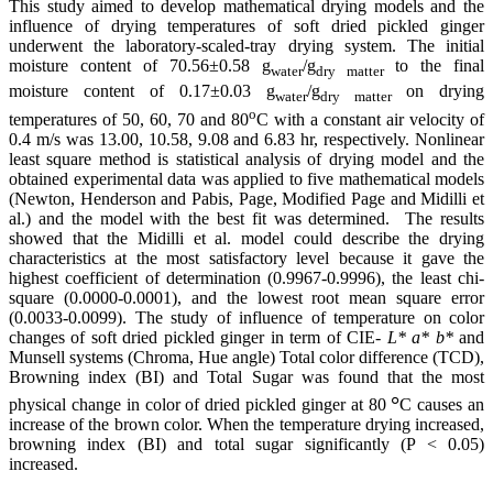
This study aimed to develop mathematical drying models and the
influence of drying temperatures of soft dried pickled ginger
underwent the laboratory-scaled-tray drying system. The initial
moisture content of 70.56±0.58 g
/g
to the final
water
dry matter
moisture content of 0.17±0.03 g
/g
on drying
water
dry matter
o
temperatures of 50, 60, 70 and 80
C with a constant air velocity of
0.4 m/s
was 13.00, 10.58, 9.08 and 6.83 hr, respectively. Nonlinear
least square method is statistical analysis of drying model and the
obtained experimental data was applied to five mathematical models
(Newton, Henderson and Pabis, Page, Modified Page and Midilli et
al.) and the model with the best fit was determined. The results
showed that the Midilli et al. model could describe the drying
characteristics at the most satisfactory level because it gave the
highest coefficient of determination (0.9967-0.9996), the least chi-
square (0.0000-0.0001), and the lowest root mean square error
(0.0033-0.0099). The study of influence of temperature on color
changes of soft dried pickled ginger in term of CIE-
L* a* b*
and
Munsell systems (Chroma, Hue angle) Total color difference (TCD),
Browning index (BI) and Total Sugar was found that the most
๐
physical change in color of dried pickled ginger at 80
C causes an
increase of the brown color. When the temperature drying increased,
browning index (BI) and total sugar significantly (P < 0.05)
increased.