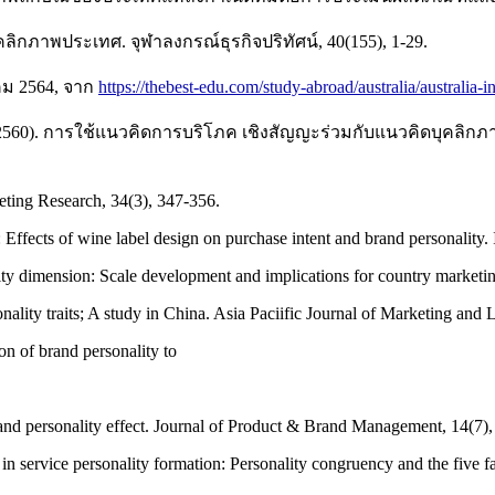
คลิกภาพประเทศ. จุฬาลงกรณ์ธุรกิจปริทัศน์, 40(155), 1-29.
าคม 2564, จาก
https://thebest-edu.com/study-abroad/australia/australia-i
(2560). การใช้แนวคิดการบริโภค เชิงสัญญะร่วมกับแนวคิดบุคลิก
eting Research, 34(3), 347-356.
 Effects of wine label design on purchase intent and brand personality.
lity dimension: Scale development and implications for country marketi
nality traits; A study in China. Asia Paciific Journal of Marketing and 
on of brand personality to
brand personality effect. Journal of Product & Brand Management, 14(7)
n service personality formation: Personality congruency and the five f