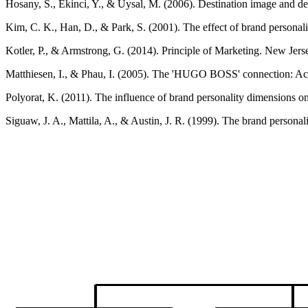
Hosany, S., Ekinci, Y., & Uysal, M. (2006). Destination image and des
Kim, C. K., Han, D., & Park, S. (2001). The effect of brand personali
Kotler, P., & Armstrong, G. (2014). Principle of Marketing. New Jers
Matthiesen, I., & Phau, I. (2005). The 'HUGO BOSS' connection: Ach
Polyorat, K. (2011). The influence of brand personality dimensions on
Siguaw, J. A., Mattila, A., & Austin, J. R. (1999). The brand personal