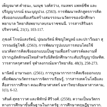
เพ็ญจมาศ คำธนะ, นงนุช วงศ์สว่าง, กมลพร แพทย์ชีพ และ
ปริญญาภรณ์ ธนะบุญปวง. (2563). การพัฒนาหลักสูตรการคิด
เชิงออกแบบเพื่อเสริมสร้างสมรรถนะนวัตกรของนักศึกษา
พยาบาล วิทยาลัยพยาบาลบรมราชชนนี. วารสารสิรินธร
ปริทรรศน์, 21(1), 103-117.
ภุชงค์ โรจน์แสงรัตน์, ปุณณรัตน์ พิชญไพบูลย์ และปราวีณยา สุ
วรรณณัฐโชติ. (2563). การพัฒนารูปแบบการสอนโดยใช้
แนวคิดการคิดเชิงออกแบบเป็นฐานเพื่อสร้างสรรค์ผลงานที่
ปรากฎอัตลักษณ์ไทยสำหรับนิสิตนักศึกษาระดับปริญญาบัณฑิต.
วารสารครุศาสตร์ จุฬาลงกรณ์มหาวิทยาลัย. 48(3), 258-273.
มานิตย์ อาษานอก. (2561). การบูรณาการการคิดเชิงออกแบบ
เพื่อพัฒนานวัตกรรมการจัดการเรียนรู้. วารสารเทคโนโลยีและ
สื่อสารการศึกษา คณะศึกษาศาสตร์ มหาวิทยาลัยมหาสารคาม,
1(1), 6-12.
วสันต์ สุทธาวาศ และพิทักษ์ ศิริวงศ์. (2558). ความเป็นนวัตกร
ทางการศึกษาขั้นพื้นฐานในภาครัฐ: การศึกษาทฤษฎีฐานราก.