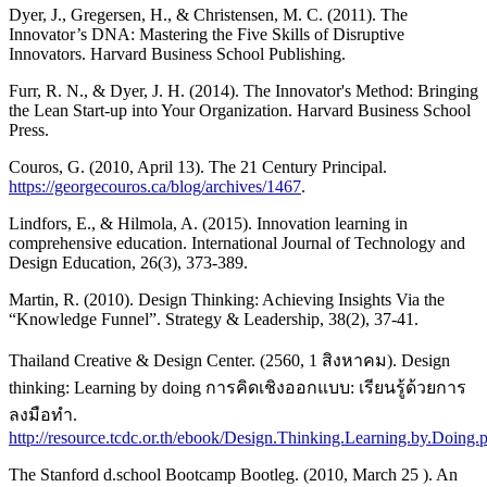
Dyer, J., Gregersen, H., & Christensen, M. C. (2011). The
Innovator’s DNA: Mastering the Five Skills of Disruptive
Innovators. Harvard Business School Publishing.
Furr, R. N., & Dyer, J. H. (2014). The Innovator's Method: Bringing
the Lean Start-up into Your Organization. Harvard Business School
Press.
Couros, G. (2010, April 13). The 21 Century Principal.
https://georgecouros.ca/blog/archives/1467
.
Lindfors, E., & Hilmola, A. (2015). Innovation learning in
comprehensive education. International Journal of Technology and
Design Education, 26(3), 373-389.
Martin, R. (2010). Design Thinking: Achieving Insights Via the
“Knowledge Funnel”. Strategy & Leadership, 38(2), 37-41.
Thailand Creative & Design Center. (2560, 1 สิงหาคม). Design
thinking: Learning by doing การคิดเชิงออกแบบ: เรียนรู้ด้วยการ
ลงมือทำ.
http://resource.tcdc.or.th/ebook/Design.Thinking.Learning.by.Doing.
The Stanford d.school Bootcamp Bootleg. (2010, March 25 ). An