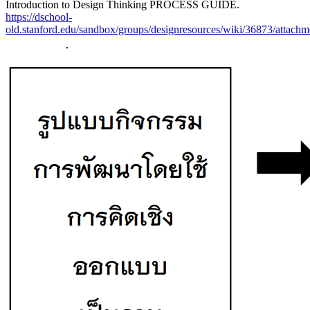
Introduction to Design Thinking PROCESS GUIDE.
https://dschool-
old.stanford.edu/sandbox/groups/designresources/wiki/36873/a