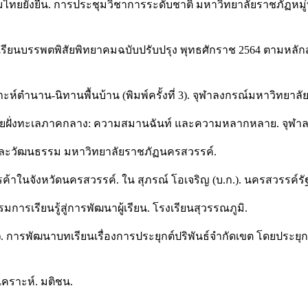
มไทยยั่งยืน. การประชุมวิชาการระดับชาติ มหาวิทยาลัยราชภัฏหมู่
เรียนบรรพตพิสัยพิทยาคมฉบับปรับปรุง พุทธศักราช 2564 ตามหลัก
ห์ตำนาน-นิทานพื้นบ้าน (พิมพ์ครั้งที่ 3). จุฬาลงกรณ์มหาวิทยาลัย
ชายฝั่งทะเลภาคกลาง: ความสมานฉันท์ และความหลากหลาย. จุฬาล
ปะและวัฒนธรรม มหาวิทยาลัยราชภัฏนครสวรรค์.
้าในจังหวัดนครสวรรค์. ใน สุภรณ์ โอเจริญ (บ.ก.). นครสวรรค์รัฐก
ารเรียนรู้สู่การพัฒนาผู้เรียน. โรงเรียนสุวรรณภูมิ.
1). การพัฒนาบทเรียนเรื่องการประยุกต์ปริพันธ์จำกัดเขต โดยประย
เคราะห์. มติชน.