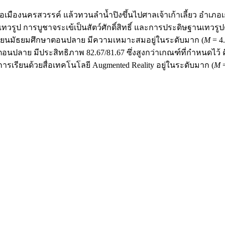
มืองนครสวรรค์ แล้วทวนลำน้ำปิงขึ้นไปศาลเจ้าเก้าเลี้ยว อำเภอเก้า
รูป การบูชาจระเข้เป็นสัตว์ศักดิ์สิทธิ์ และการประดิษฐานเทวรู
รียนมัธยมศึกษาตอนปลาย มีความเหมาะสมอยู่ในระดับมาก (
M
= 4
ลาย มีประสิทธิภาพ 82.67/81.67 ซึ่งสูงกว่าเกณฑ์ที่กำหนดไว้ คือ
อการเรียนด้วยสื่อเทคโนโลยี Augmented Reality อยู่ในระดับมาก (
M
=