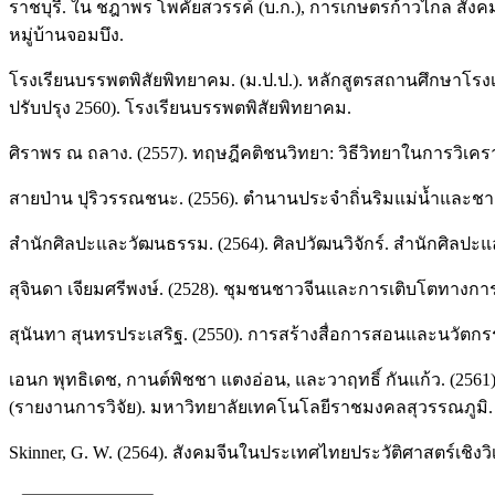
ราชบุรี. ใน ชฎาพร โพคัยสวรรค์ (บ.ก.), การเกษตรก้าวไกล สังค
หมู่บ้านจอมบึง.
โรงเรียนบรรพตพิสัยพิทยาคม. (ม.ป.ป.). หลักสูตรสถานศึกษาโรง
ปรับปรุง 2560). โรงเรียนบรรพตพิสัยพิทยาคม.
ศิราพร ณ ถลาง. (2557). ทฤษฎีคติชนวิทยา: วิธีวิทยาในการวิเคราะ
สายป่าน ปุริวรรณชนะ. (2556). ตำนานประจำถิ่นริมแม่น้ำและ
สำนักศิลปะและวัฒนธรรม. (2564). ศิลปวัฒนวิจักร์. สำนักศิล
สุจินดา เจียมศรีพงษ์. (2528). ชุมชนชาวจีนและการเติบโตทางการค
สุนันทา สุนทรประเสริฐ. (2550). การสร้างสื่อการสอนและนวัตกรรมก
เอนก พุทธิเดช, กานต์พิชชา แตงอ่อน, และวาฤทธิ์ กันแก้ว. (256
(รายงานการวิจัย). มหาวิทยาลัยเทคโนโลยีราชมงคลสุวรรณภูมิ.
Skinner, G. W. (2564). สังคมจีนในประเทศไทยประวัติศาสตร์เชิงวิ