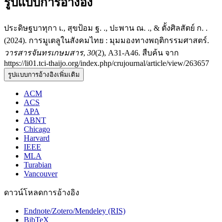
รูปแบบการอ้างอิง
ประดิษฐบาทุกา เ., สุขป้อม ฐ. ., ปะพาน ณ. ., & ตั้งศิลสัตย์ ก. .
(2024). การมูเตลูในสังคมไทย : มุมมองทางพฤติกรรมศาสตร์.
วารสารจันทรเกษมสาร
,
30
(2), A31-A46. สืบค้น จาก
https://li01.tci-thaijo.org/index.php/crujournal/article/view/263657
รูปแบบการอ้างอิงเพิ่มเติม
ACM
ACS
APA
ABNT
Chicago
Harvard
IEEE
MLA
Turabian
Vancouver
ดาวน์โหลดการอ้างอิง
Endnote/Zotero/Mendeley (RIS)
BibTeX