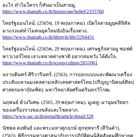
อะไร ทำไมใครๆ ก็หันมาเป็นสายมู.
https://www.thairath.co.th/horoscope/belief/2355760
ไทยรัฐออนไลน์. (2565ข, 19 พฤษภาคม). เปิดใจสายมูยุคดิจิทัล
มาแรงแต่ทำไมคนยุคใหม่ยังอินเรื่องดวง.
https://www.thairath.co.th/lifestyle/life/2294431
ไทยรัฐออนไลน์. (2565ค, 29 พฤษภาคม). เศรษฐกิจสายมู ซอฟต์
พาวเวอร์ไทย เจาะตลาดต่างชาติ อยากสมหวัง ได้ดั่งใจ.
https://www.thairath.co.th/scoop/culture/2651061
นราบดินทร์ ศิริวารินทร์. (2563). การออกแบบและพัฒนาเครื่อง
ประดับแหวนมงคลตามหลักเลขศาสตร์ไทย [ปริญญานิพนธ์ศิลป
ศาสตรมหาบัณฑิต]. มหาวิทยาลัยศรีนครินทรวิโรฒ.
นฤพนธ์ ด้วงวิเศษ. (2565, 29 พฤษภาคม). มูเตลู: มานุษยวิทยา
ของเครื่องรางของขลังและโชคลาภ.
https://www.sac.or.th/portal/th/article/detail/328
นัชพล คงพันธ์ และพระมหาศุภฤกษ์ สุภทฺทจารี (สีวันคำ).
(2563). พิธีกรรมทางศาสนากับการปฏิบัติตนนิสิตสังคมศึกษายุค