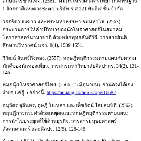
ลักษณ์ เรขานิเทศ. (2561). คัมภีร์โหราศาสตร์ไทย : ภาคพื้นฐาน
1 จักรราศีแห่งดวงชะตา. บริษัท ร.ศ.221 พับลิเคชั่น จำกัด.
วรรธิดา สงขาว และพระมหาหรรษา ธมฺมหาโส. (2563).
กระบวนการให้คำปรึกษาของนักโหราศาสตร์ในสมาคม
โหราศาสตร์นานาชาติ ด้วยหลักพุทธสันติวิธี. วารสารสันติ
ศึกษาปริทรรศน์ มจร. 8(4), 1539-1551.
วิวัฒน์ จันทร์กิ่งทอง. (2557). ทฤษฎีพฤติกรรมตามแผนกับความ
ภักดีของนักท่องเที่ยว. วารสารมหาวิทยาลัยศิลปากร. 34(2), 131-
146.
หมอนุ้ย โหราศาสตร์ไทย. (2566, 15 มิถุนายน). อ่านดวงได้เอง
ง่ายๆ แค่รู้ 5 อย่างนี้.
https://aduang.co/horoscope/16682
อนุวัตร จุลินทร, ดุษฎี โยเหลา และเพ็ชรัตน์ ไสยสมบัติ. (2562).
ทฤษฎีการกระทำด้วยเหตุผลและทฤษฎีพฤติกรรมตามแผน:
การนำไปประยุกต์ใช้ด้านธุรกิจ. วารสารมนุษยศาสตร์
สังคมศาสตร์ และศิลปะ. 12(5), 128-145.
Ajzen, I. (2011). The theory of planned behavior: Reactions and