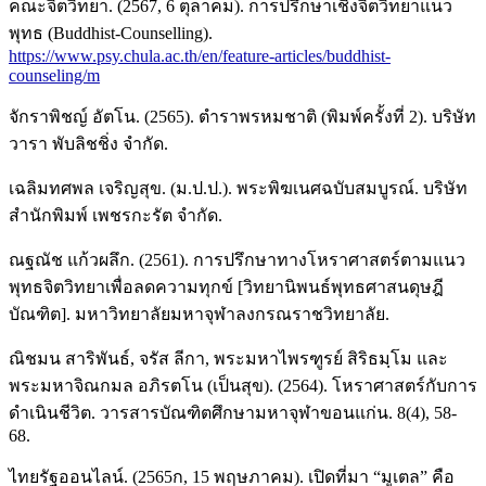
คณะจิตวิทยา. (2567, 6 ตุลาคม). การปรึกษาเชิงจิตวิทยาแนว
พุทธ (Buddhist-Counselling).
https://www.psy.chula.ac.th/en/feature-articles/buddhist-
counseling/m
จักราพิชญ์ อัตโน. (2565). ตำราพรหมชาติ (พิมพ์ครั้งที่ 2). บริษัท
วารา พับลิชชิ่ง จำกัด.
เฉลิมทศพล เจริญสุข. (ม.ป.ป.). พระพิฆเนศฉบับสมบูรณ์. บริษัท
สำนักพิมพ์ เพชรกะรัต จำกัด.
ณฐณัช แก้วผลึก. (2561). การปรึกษาทางโหราศาสตร์ตามแนว
พุทธจิตวิทยาเพื่อลดความทุกข์ [วิทยานิพนธ์พุทธศาสนดุษฎี
บัณฑิต]. มหาวิทยาลัยมหาจุฬาลงกรณราชวิทยาลัย.
ณิชมน สาริพันธ์, จรัส ลีกา, พระมหาไพรฑูรย์ สิริธมฺโม และ
พระมหาจิณกมล อภิรตโน (เป็นสุข). (2564). โหราศาสตร์กับการ
ดำเนินชีวิต. วารสารบัณฑิตศึกษามหาจุฬาขอนแก่น. 8(4), 58-
68.
ไทยรัฐออนไลน์. (2565ก, 15 พฤษภาคม). เปิดที่มา “มูเตล” คือ