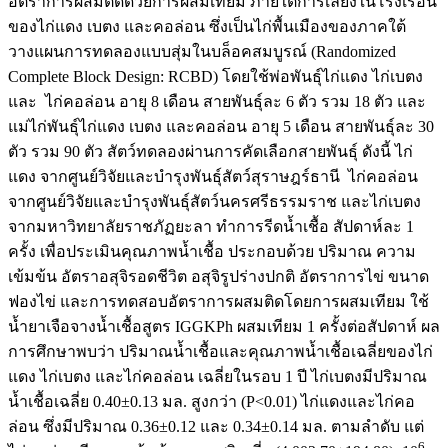
อัตราการผสมติดด้วยการผสมเทียม ภายใต้การเลี้ยงในโรงเรือน
ของไก่แดง เบตง และคอล่อน ซึ่งเป็นไก่พื้นเมืองของภาคใต้
วางแผนการทดลองแบบสุ่มในบล็อคสมบูรณ์ (Randomized
Complete Block Design: RCBD) โดยใช้พ่อพันธุ์ไก่แดง ไก่เบตง
และ ไก่คอล่อน อายุ 8 เดือน สายพันธุ์ละ 6 ตัว รวม 18 ตัว และ
แม่ไก่พันธุ์ไก่แดง เบตง และคอล่อน อายุ 5 เดือน สายพันธุ์ละ 30
ตัว รวม 90 ตัว สัตว์ทดลองผ่านการคัดเลือกสายพันธุ์ ดังนี้ ไก่
แดง จากศูนย์วิจัยและบำรุงพันธุ์สัตว์สุราษฎร์ธานี ไก่คอล่อน
จากศูนย์วิจัยและบำรุงพันธุ์สัตว์นครศรีธรรมราช และไก่เบตง
จากมหาวิทยาลัยราชภัฏยะลา ทำการรีดน้ำเชื้อ สัปดาห์ละ 1
ครั้ง เพื่อประเมินคุณภาพน้ำเชื้อ ประกอบด้วย ปริมาณ ความ
เข้มข้น อัตราอสุจิรอดชีวิต อสุจิรูปร่างปกติ อัตราการไข่ ขนาด
ฟองไข่ และการทดสอบอัตราการผสมติดโดยการผสมเทียม ใช้
น้ำยาเจือจางน้ำเชื้อสูตร IGGKPh ผสมเทียม 1 ครั้งต่อสัปดาห์ ผล
การศึกษาพบว่า ปริมาณน้ำเชื้อและคุณภาพน้ำเชื้อเฉลี่ยของไก่
แดง ไก่เบตง และไก่คอล่อน เฉลี่ยในรอบ 1 ปี ไก่เบตงมีปริมาณ
น้ำเชื้อเฉลี่ย 0.40±0.13 มล. สูงกว่า (P<0.01) ไก่แดงและไก่คอ
ล่อน ซึ่งมีปริมาณ 0.36±0.12 และ 0.34±0.14 มล. ตามลำดับ แต่
6