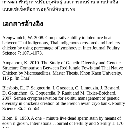
การผสมพันธุ์ การปรับปรุงพันธุ์ และการเก็บรักษาเก็บน้ำเชื้อ
แบบแช่แข็งเพื่อการอนุรักษ์พันธุกรรม
เอกสารอ้างอิง
Aengwanich, W. 2008. Comparative ability to tolerance heat
between Thai indigenous, Thai indigenous crossbred and broilers
chicken by using percentage of lymphocyte. Inter Journal Poultry
Science 7: 1071-1073.
Ampaporn, K. 2010. The Study of Genetic Diversity and Genetic
Structure Comparison Between Red Jungle Fowls and Thai Native
Chicken by Microsatellites. Master Thesis. Khon Kaen University.
115 p. [in Thai]
Blesbois, E., F. Seigneurin, I. Grasseau, C. Limouzin, J. Besnard,
D. Gourichon, G. Coquerella, P. Rauit and M. Tixier-Boichard.
2007. Semen cryopreservation for ex-situ management of genetic
diversity in chickens creation of the French avian cryo bank. Poultry
Science 86: 555-564.
Blom, E. 1950. A one – minute live-dead sperm stain by means of
eosin-nigrosin. International. Journal of Fertility and Sterility 1: 176-