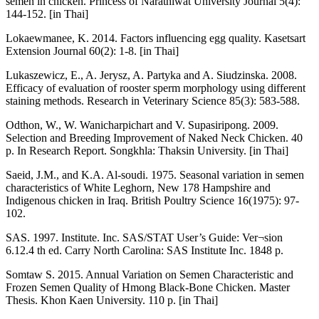
semen in chicken. Princess of Narathiwat University Journal 5(4):
144-152. [in Thai]
Lokaewmanee, K. 2014. Factors influencing egg quality. Kasetsart
Extension Journal 60(2): 1-8. [in Thai]
Lukaszewicz, E., A. Jerysz, A. Partyka and A. Siudzinska. 2008.
Efficacy of evaluation of rooster sperm morphology using different
staining methods. Research in Veterinary Science 85(3): 583-588.
Odthon, W., W. Wanicharpichart and V. Supasiripong. 2009.
Selection and Breeding Improvement of Naked Neck Chicken. 40
p. In Research Report. Songkhla: Thaksin University. [in Thai]
Saeid, J.M., and K.A. Al-soudi. 1975. Seasonal variation in semen
characteristics of White Leghorn, New 178 Hampshire and
Indigenous chicken in Iraq. British Poultry Science 16(1975): 97-
102.
SAS. 1997. Institute. Inc. SAS/STAT User’s Guide: Ver¬sion
6.12.4 th ed. Carry North Carolina: SAS Institute Inc. 1848 p.
Somtaw S. 2015. Annual Variation on Semen Characteristic and
Frozen Semen Quality of Hmong Black-Bone Chicken. Master
Thesis. Khon Kaen University. 110 p. [in Thai]