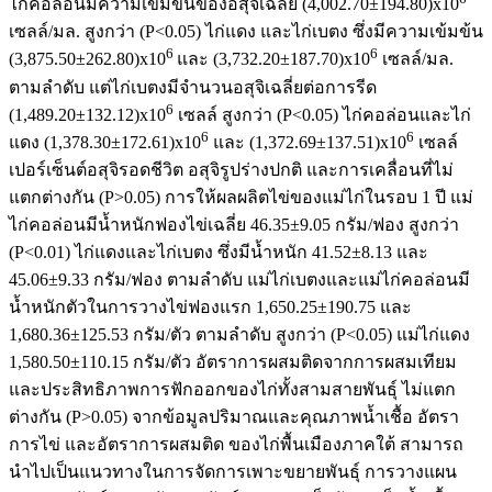
ไก่คอล่อนมีความเข้มข้นของอสุจิเฉลี่ย (4,002.70±194.80)x10
เซลล์/มล. สูงกว่า (P<0.05) ไก่แดง และไก่เบตง ซึ่งมีความเข้มข้น
6
6
(3,875.50±262.80)x10
และ (3,732.20±187.70)x10
เซลล์/มล.
ตามลำดับ แต่ไก่เบตงมีจำนวนอสุจิเฉลี่ยต่อการรีด
6
(1,489.20±132.12)x10
เซลล์ สูงกว่า (P<0.05) ไก่คอล่อนและไก่
6
6
แดง (1,378.30±172.61)x10
และ (1,372.69±137.51)x10
เซลล์
เปอร์เซ็นต์อสุจิรอดชีวิต อสุจิรูปร่างปกติ และการเคลื่อนที่ไม่
แตกต่างกัน (P>0.05) การให้ผลผลิตไข่ของแม่ไก่ในรอบ 1 ปี แม่
ไก่คอล่อนมีน้ำหนักฟองไข่เฉลี่ย 46.35±9.05 กรัม/ฟอง สูงกว่า
(P<0.01) ไก่แดงและไก่เบตง ซึ่งมีน้ำหนัก 41.52±8.13 และ
45.06±9.33 กรัม/ฟอง ตามลำดับ แม่ไก่เบตงและแม่ไก่คอล่อนมี
น้ำหนักตัวในการวางไข่ฟองแรก 1,650.25±190.75 และ
1,680.36±125.53 กรัม/ตัว ตามลำดับ สูงกว่า (P<0.05) แม่ไก่แดง
1,580.50±110.15 กรัม/ตัว อัตราการผสมติดจากการผสมเทียม
และประสิทธิภาพการฟักออกของไก่ทั้งสามสายพันธุ์ ไม่แตก
ต่างกัน (P>0.05) จากข้อมูลปริมาณและคุณภาพน้ำเชื้อ อัตรา
การไข่ และอัตราการผสมติด ของไก่พื้นเมืองภาคใต้ สามารถ
นำไปเป็นแนวทางในการจัดการเพาะขยายพันธุ์ การวางแผน