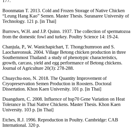
177.
Boonmatan T. 2013. Cold and Frozen Storage of Native Chicken
“Leung Hang Kao” Semen. Master Thesis. Suranaree University of
Technology. 121 p. [in Thai]
Burrows, W.H. and J.P. Quinn. 1937. The collection of spermatozoa
from the domestic fowl and turkey. Poultry Science 14: 19-24.
Chanjula, P., W. Wanichapichart, T. Thongchumroon and S.
Laochareonsuk. 2004. Village Betong chicken production in three
Southernmost Thailand: a study of phenotypic characteristics,
growth, carcass, yield and egg performance of Betong chickens.
Journal of Agriculture 20(3): 278-288.
Chuaychu-noo, N. 2018. The Quantity Improvement of
Cryopreservation Semen Production in Roosters. Doctoral
Dissertation. Khon Kaen University. 101 p. [in Thai]
Duangduen, C. 2008. Influence of hsp70 Gene Variation on Heat
Tolerance in Thai Native Chickens. Master Thesis. Khon Kaen
University. 103 p. [in Thai]
Etches, R.J. 1996. Reproduction in Poultry. Cambridge: CAB
International. 320 p.