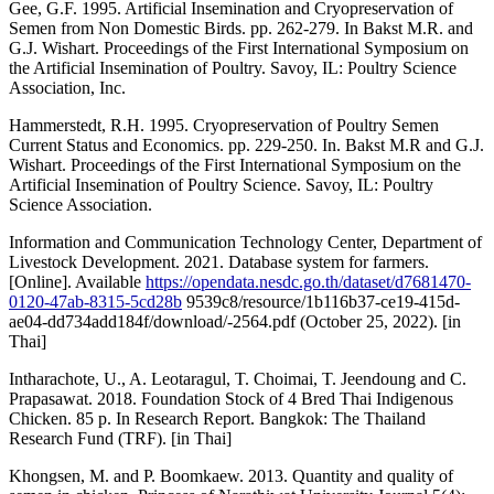
Gee, G.F. 1995. Artificial Insemination and Cryopreservation of
Semen from Non Domestic Birds. pp. 262-279. In Bakst M.R. and
G.J. Wishart. Proceedings of the First International Symposium on
the Artificial Insemination of Poultry. Savoy, IL: Poultry Science
Association, Inc.
Hammerstedt, R.H. 1995. Cryopreservation of Poultry Semen
Current Status and Economics. pp. 229-250. In. Bakst M.R and G.J.
Wishart. Proceedings of the First International Symposium on the
Artificial Insemination of Poultry Science. Savoy, IL: Poultry
Science Association.
Information and Communication Technology Center, Department of
Livestock Development. 2021. Database system for farmers.
[Online]. Available
https://opendata.nesdc.go.th/dataset/d7681470-
0120-47ab-8315-5cd28b
9539c8/resource/1b116b37-ce19-415d-
ae04-dd734add184f/download/-2564.pdf (October 25, 2022). [in
Thai]
Intharachote, U., A. Leotaragul, T. Choimai, T. Jeendoung and C.
Prapasawat. 2018. Foundation Stock of 4 Bred Thai Indigenous
Chicken. 85 p. In Research Report. Bangkok: The Thailand
Research Fund (TRF). [in Thai]
Khongsen, M. and P. Boomkaew. 2013. Quantity and quality of