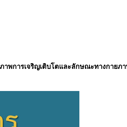
ถภาพการเจริญเติบโตและลักษณะทางกายภาพข