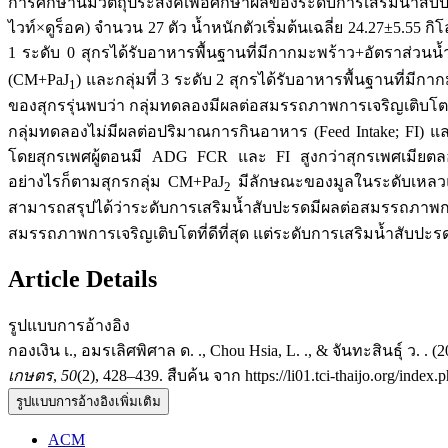
การศึกษานี้มีวัตถุประสงค์เพื่อศึกษาผลของระดับการเสริมน้ำ
ไวท์×ดูร็อค) จำนวน 27 ตัว น้ำหนักตัวเริ่มต้นเฉลี่ย 24.27±5.55 
1 ระดับ 0 สุกรได้รับอาหารพื้นฐานที่มีกากมะพร้าว+อัตราส่วนน้ำ
(CM+PaJ
) และกลุ่มที่ 3 ระดับ 2 สุกรได้รับอาหารพื้นฐานที่มีก
1
ของสุกรรุ่นพบว่า กลุ่มทดลองมีผลต่อสมรรถภาพการเจริญเติบโตขอ
กลุ่มทดลองไม่มีผลต่อปริมาณการกินอาหาร (Feed Intake; FI) แ
โดยสุกรเพศผู้ตอนมี ADG FCR และ FI สูงกว่าสุกรเพศเมียตล
อย่างไรก็ตามสุกรกลุ่ม CM+PaJ
มีลักษณะของมูลในระดับเหลวแ
2
สามารถสรุปได้ว่าระดับการเสริมน้ำสับปะรดมีผลต่อสมรรถภาพก
สมรรถภาพการเจริญเติบโตที่ดีที่สุด แต่ระดับการเสริมน้ำสับป
Article Details
รูปแบบการอ้างอิง
กองเงิน เ., อมรเลิศพิศาล ด. ., Chou Hsia, L. ., & จันทะสินธ
เกษตร
,
50
(2), 428–439. สืบค้น จาก https://li01.tci-thaijo.org/index.
รูปแบบการอ้างอิงเพิ่มเติม
ACM