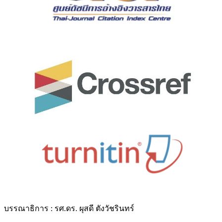
บรรณาธิการ : รศ.ดร. ผุสดี ตังวัชรินทร์