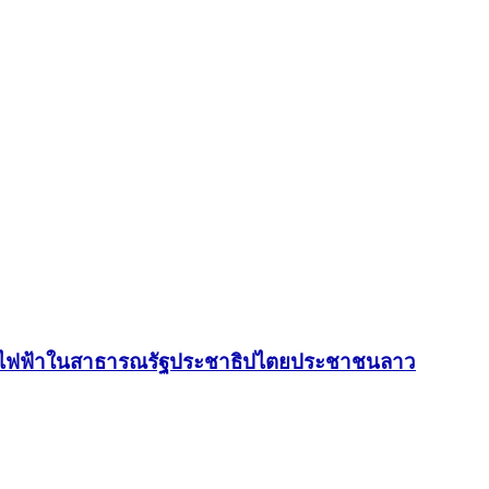
ผลิตไฟฟ้าในสาธารณรัฐประชาธิปไตยประชาชนลาว