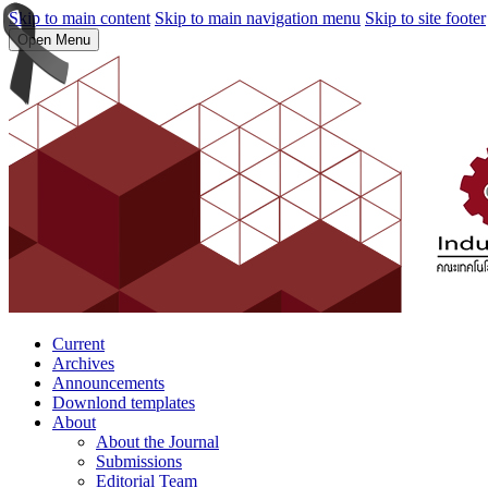
Skip to main content
Skip to main navigation menu
Skip to site footer
Open Menu
Current
Archives
Announcements
Downlond templates
About
About the Journal
Submissions
Editorial Team