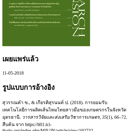
เผยแพร่แล้ว
11-05-2018
รูปแบบการอ้างอิง
สุวรรณคำ ข., & เกียรติสุรนนท์ ป. (2018). การยอมรับ
เทคโนโลยีการผลิตเส้นไหมไทยสาวมือของเกษตรกรในจังหวัด
อุดรธานี.
วารสารวิจัยและส่งเสริมวิชาการเกษตร
,
35
(1), 66–72.
สืบค้น จาก https://li01.tci-
thaijo.org/index.php/MJUJN/article/view/192732