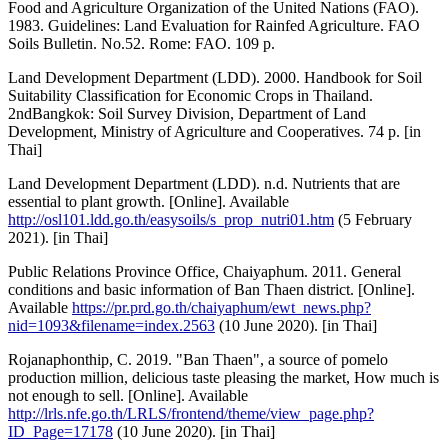
Food and Agriculture Organization of the United Nations (FAO).
1983. Guidelines: Land Evaluation for Rainfed Agriculture. FAO
Soils Bulletin. No.52. Rome: FAO. 109 p.
Land Development Department (LDD). 2000. Handbook for Soil
Suitability Classification for Economic Crops in Thailand.
2ndBangkok: Soil Survey Division, Department of Land
Development, Ministry of Agriculture and Cooperatives. 74 p. [in
Thai]
Land Development Department (LDD). n.d. Nutrients that are
essential to plant growth. [Online]. Available
http://osl101.ldd.go.th/easysoils/s_prop_nutri01.htm
(5 February
2021). [in Thai]
Public Relations Province Office, Chaiyaphum. 2011. General
conditions and basic information of Ban Thaen district. [Online].
Available
https://pr.prd.go.th/chaiyaphum/ewt_news.php?
nid=1093&filename=index.2563
(10 June 2020). [in Thai]
Rojanaphonthip, C. 2019. "Ban Thaen", a source of pomelo
production million, delicious taste pleasing the market, How much is
not enough to sell. [Online]. Available
http://lrls.nfe.go.th/LRLS/frontend/theme/view_page.php?
ID_Page=17178
(10 June 2020). [in Thai]