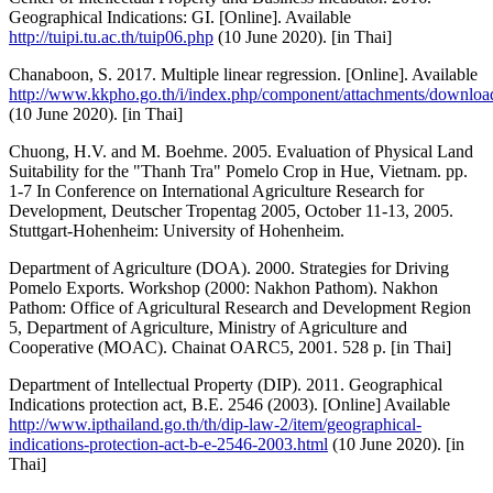
Geographical Indications: GI. [Online]. Available
http://tuipi.tu.ac.th/tuip06.php
(10 June 2020). [in Thai]
Chanaboon, S. 2017. Multiple linear regression. [Online]. Available
http://www.kkpho.go.th/i/index.php/component/attachments/downloa
(10 June 2020). [in Thai]
Chuong, H.V. and M. Boehme. 2005. Evaluation of Physical Land
Suitability for the "Thanh Tra" Pomelo Crop in Hue, Vietnam. pp.
1-7 In Conference on International Agriculture Research for
Development, Deutscher Tropentag 2005, October 11-13, 2005.
Stuttgart-Hohenheim: University of Hohenheim.
Department of Agriculture (DOA). 2000. Strategies for Driving
Pomelo Exports. Workshop (2000: Nakhon Pathom). Nakhon
Pathom: Office of Agricultural Research and Development Region
5, Department of Agriculture, Ministry of Agriculture and
Cooperative (MOAC). Chainat OARC5, 2001. 528 p. [in Thai]
Department of Intellectual Property (DIP). 2011. Geographical
Indications protection act, B.E. 2546 (2003). [Online] Available
http://www.ipthailand.go.th/th/dip-law-2/item/geographical-
indications-protection-act-b-e-2546-2003.html
(10 June 2020). [in
Thai]