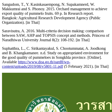
Sangudom, T., Y. Kasinkasaempong, N. Supakamnerd, W.
Makkumrai and S. Phonoy. 2015. Orchard management to achieve
export quality of pummelo fruits. 69 p. In Research report.
Bangkok: Agricultural Research Development Agency (Public
Organization). [in Thai]
Saravisutra, A. 2016. Multi-criteria decision making: comparison
between SAW, AHP and TOPSIS concept and methods. Princess of
Naradhiwas University Journal 8(2): 108-192. [in Thai]
Suphatthra, L., C. Sirikantayakul, S. Chootummatat, A. Joodkong
and B. Khangkamanee. n.d. Study on appropriated environment for
the good quality of pummeloes in Songkhla province. [Online].
Available
https://www.doa.go.th/oard8/wp-
content/uploads/2019/08/v5801-11.pdf
(5 February 2021). [in Thai]