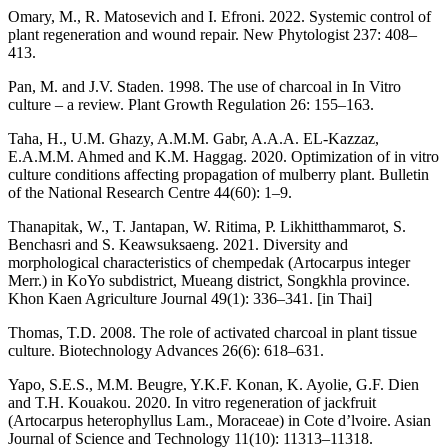
Omary, M., R. Matosevich and I. Efroni. 2022. Systemic control of
plant regeneration and wound repair. New Phytologist 237: 408–
413.
Pan, M. and J.V. Staden. 1998. The use of charcoal in In Vitro
culture – a review. Plant Growth Regulation 26: 155–163.
Taha, H., U.M. Ghazy, A.M.M. Gabr, A.A.A. EL-Kazzaz,
E.A.M.M. Ahmed and K.M. Haggag. 2020. Optimization of in vitro
culture conditions affecting propagation of mulberry plant. Bulletin
of the National Research Centre 44(60): 1–9.
Thanapitak, W., T. Jantapan, W. Ritima, P. Likhitthammarot, S.
Benchasri and S. Keawsuksaeng. 2021. Diversity and
morphological characteristics of chempedak (Artocarpus integer
Merr.) in KoYo subdistrict, Mueang district, Songkhla province.
Khon Kaen Agriculture Journal 49(1): 336–341. [in Thai]
Thomas, T.D. 2008. The role of activated charcoal in plant tissue
culture. Biotechnology Advances 26(6): 618–631.
Yapo, S.E.S., M.M. Beugre, Y.K.F. Konan, K. Ayolie, G.F. Dien
and T.H. Kouakou. 2020. In vitro regeneration of jackfruit
(Artocarpus heterophyllus Lam., Moraceae) in Cote d’lvoire. Asian
Journal of Science and Technology 11(10): 11313–11318.