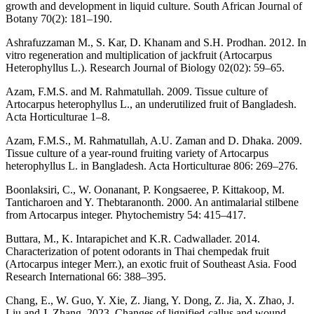
growth and development in liquid culture. South African Journal of
Botany 70(2): 181–190.
Ashrafuzzaman M., S. Kar, D. Khanam and S.H. Prodhan. 2012. In
vitro regeneration and multiplication of jackfruit (Artocarpus
Heterophyllus L.). Research Journal of Biology 02(02): 59–65.
Azam, F.M.S. and M. Rahmatullah. 2009. Tissue culture of
Artocarpus heterophyllus L., an underutilized fruit of Bangladesh.
Acta Horticulturae 1–8.
Azam, F.M.S., M. Rahmatullah, A.U. Zaman and D. Dhaka. 2009.
Tissue culture of a year-round fruiting variety of Artocarpus
heterophyllus L. in Bangladesh. Acta Horticulturae 806: 269–276.
Boonlaksiri, C., W. Oonanant, P. Kongsaeree, P. Kittakoop, M.
Tanticharoen and Y. Thebtaranonth. 2000. An antimalarial stilbene
from Artocarpus integer. Phytochemistry 54: 415–417.
Buttara, M., K. Intarapichet and K.R. Cadwallader. 2014.
Characterization of potent odorants in Thai chempedak fruit
(Artocarpus integer Merr.), an exotic fruit of Southeast Asia. Food
Research International 66: 388–395.
Chang, E., W. Guo, Y. Xie, Z. Jiang, Y. Dong, Z. Jia, X. Zhao, J.
Liu and J. Zhang. 2023. Changes of lignified-callus and wound-