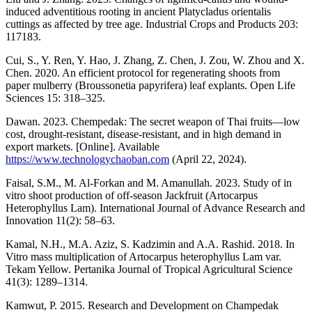
induced adventitious rooting in ancient Platycladus orientalis
cuttings as affected by tree age. Industrial Crops and Products 203:
117183.
Cui, S., Y. Ren, Y. Hao, J. Zhang, Z. Chen, J. Zou, W. Zhou and X.
Chen. 2020. An efficient protocol for regenerating shoots from
paper mulberry (Broussonetia papyrifera) leaf explants. Open Life
Sciences 15: 318–325.
Dawan. 2023. Chempedak: The secret weapon of Thai fruits—low
cost, drought-resistant, disease-resistant, and in high demand in
export markets. [Online]. Available
https://www.technologychaoban.com
(April 22, 2024).
Faisal, S.M., M. Al-Forkan and M. Amanullah. 2023. Study of in
vitro shoot production of off-season Jackfruit (Artocarpus
Heterophyllus Lam). International Journal of Advance Research and
Innovation 11(2): 58–63.
Kamal, N.H., M.A. Aziz, S. Kadzimin and A.A. Rashid. 2018. In
Vitro mass multiplication of Artocarpus heterophyllus Lam var.
Tekam Yellow. Pertanika Journal of Tropical Agricultural Science
41(3): 1289–1314.
Kamwut, P. 2015. Research and Development on Champedak