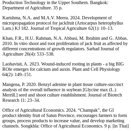
Production Technology in the Upper Southern. Bangkok:
Department of Agriculture. 35 p.
Karishma, N.A. and M.A.V. Meera. 2024. Development of
micropropagation protocol for jackfruit (Artocarpus heterophyllus
Lam.) KJ 182. Journal of Tropical Agriculture 62(1): 10–13.
Khan, F.R., H.U. Rahman, N.A. Abbasi, M. Ibrahim and G. Abbas.
2010. In vitro shoot and root proliferation of jack fruit as affected by
different concentrations of growth regulators. Sarhad Journal of
Agriculture 26(4): 533–538.
Laohavisit, A. 2023. Wound-induced rooting in plants - a big BIG
ROle emerges for calcium and auxin. Plant and Cell Physiology
64(2): 149–151.
Mangena, P. 2020. Benzyl adenine in plant tissue culture-succinct
analysis of the overall influence in soybean [Glycine max (L.)
Merrill.] seed and shoot culture establishment. Journal of Biotech
Research 11: 23–34.
Office of Agricultural Economics. 2024. “Champak”, the GI
product identity fruit of Satun Province, encourages farmers to form
groups, process products to increase value, and develop marketing
channels. Songkhla: Office of Agricultural Economics. 9 p. [in Thai]