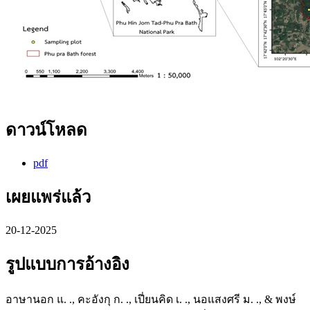
ดาวน์โหลด
pdf
เผยแพร่แล้ว
20-12-2025
รูปแบบการอ้างอิง
อาษานอก แ. ., คะอังกุ ก. ., เปี่ยนคิด เ. ., นอแสงศรี ม. ., & พงษ์