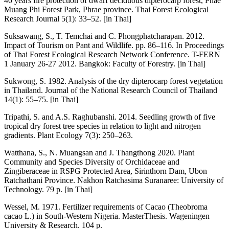
40 years fire protection of dwarf deciduous dipterocarp forest, Phae
Muang Phi Forest Park, Phrae province. Thai Forest Ecological
Research Journal 5(1): 33–52. [in Thai]
Suksawang, S., T. Temchai and C. Phongphatcharapan. 2012.
Impact of Tourism on Pant and Wildlife. pp. 86–116. In Proceedings
of Thai Forest Ecological Research Network Conference. T-FERN
1 January 26-27 2012. Bangkok: Faculty of Forestry. [in Thai]
Sukwong, S. 1982. Analysis of the dry dipterocarp forest vegetation
in Thailand. Journal of the National Research Council of Thailand
14(1): 55–75. [in Thai]
Tripathi, S. and A.S. Raghubanshi. 2014. Seedling growth of five
tropical dry forest tree species in relation to light and nitrogen
gradients. Plant Ecology 7(3): 250–263.
Watthana, S., N. Muangsan and J. Thangthong 2020. Plant
Community and Species Diversity of Orchidaceae and
Zingiberaceae in RSPG Protected Area, Sirinthorn Dam, Ubon
Ratchathani Province. Nakhon Ratchasima Suranaree: University of
Technology. 79 p. [in Thai]
Wessel, M. 1971. Fertilizer requirements of Cacao (Theobroma
cacao L.) in South-Western Nigeria. MasterThesis. Wageningen
University & Research. 104 p.