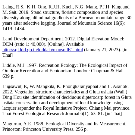
Laing, R.S., K.H. Ong, R.J.H. Kueh, N.G. Mang, P.J.H. King and
M. Sait. 2019. Stand structure, floristic composition and species
diversity along altitudinal gradients of a Bornean mountain range 30
years after selective logging. Journal of Mountain Science 16(6):
1419–1434.
Land Development Department. 2012. Digital Elevation Model:
DEM (ratio 1: 40,000). [Online]. Available
http://sql.ldd.go.th/ldddata/mapsoilE1.html
(January 21, 2023). [in
Thai]
Liddle, M.J. 1997. Recreation Ecology: The Ecological Impact of
Outdoor Recreation and Ecotourism. London: Chapman & Hall.
639 p.
Lugsawut, P., W. Mangkita, K. Phongkaranyaphat and L. Asanok.
2022. Vegetation structure characteristics and Gluta usitata (Wall.)
Ding Hou site identification of deciduous dipterocarp forest in Gluta
usitata conservation and development of local knowledge using
lacquer sapunder the Royal Initiative Project, Chiang Mai province.
Thai Forest Ecological Research Journal 6(1): 63–81. [in Thai]
Magurran, A.E. 1988. Ecological Diversity and Its Measurement.
Princeton: Princeton University Press. 256 p.