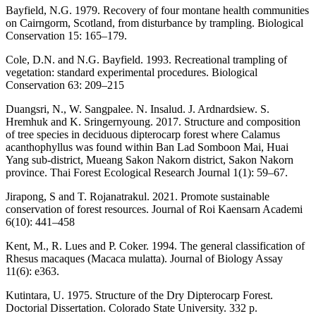
Bayfield, N.G. 1979. Recovery of four montane health communities
on Cairngorm, Scotland, from disturbance by trampling. Biological
Conservation 15: 165–179.
Cole, D.N. and N.G. Bayfield. 1993. Recreational trampling of
vegetation: standard experimental procedures. Biological
Conservation 63: 209–215
Duangsri, N., W. Sangpalee. N. Insalud. J. Ardnardsiew. S.
Hremhuk and K. Sringernyoung. 2017. Structure and composition
of tree species in deciduous dipterocarp forest where Calamus
acanthophyllus was found within Ban Lad Somboon Mai, Huai
Yang sub-district, Mueang Sakon Nakorn district, Sakon Nakorn
province. Thai Forest Ecological Research Journal 1(1): 59–67.
Jirapong, S and T. Rojanatrakul. 2021. Promote sustainable
conservation of forest resources. Journal of Roi Kaensarn Academi
6(10): 441–458
Kent, M., R. Lues and P. Coker. 1994. The general classification of
Rhesus macaques (Macaca mulatta). Journal of Biology Assay
11(6): e363.
Kutintara, U. 1975. Structure of the Dry Dipterocarp Forest.
Doctorial Dissertation. Colorado State University. 332 p.