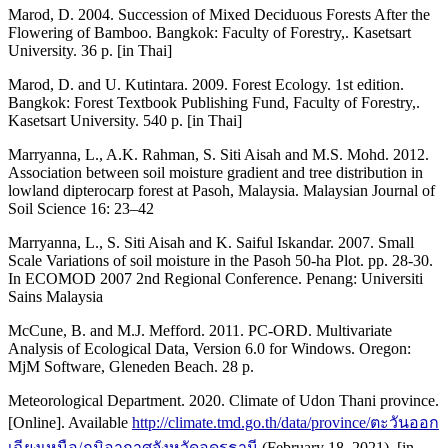
Marod, D. 2004. Succession of Mixed Deciduous Forests After the
Flowering of Bamboo. Bangkok: Faculty of Forestry,. Kasetsart
University. 36 p. [in Thai]
Marod, D. and U. Kutintara. 2009. Forest Ecology. 1st edition.
Bangkok: Forest Textbook Publishing Fund, Faculty of Forestry,.
Kasetsart University. 540 p. [in Thai]
Marryanna, L., A.K. Rahman, S. Siti Aisah and M.S. Mohd. 2012.
Association between soil moisture gradient and tree distribution in
lowland dipterocarp forest at Pasoh, Malaysia. Malaysian Journal of
Soil Science 16: 23–42
Marryanna, L., S. Siti Aisah and K. Saiful Iskandar. 2007. Small
Scale Variations of soil moisture in the Pasoh 50-ha Plot. pp. 28-30.
In ECOMOD 2007 2nd Regional Conference. Penang: Universiti
Sains Malaysia
McCune, B. and M.J. Mefford. 2011. PC-ORD. Multivariate
Analysis of Ecological Data, Version 6.0 for Windows. Oregon:
MjM Software, Gleneden Beach. 28 p.
Meteorological Department. 2020. Climate of Udon Thani province.
[Online]. Available
http://climate.tmd.go.th/data/province/ตะวันออก
เฉียงเหนือ/ภูมิอากาศจังหวัดอุดรธานี
(February 18, 2021). [in