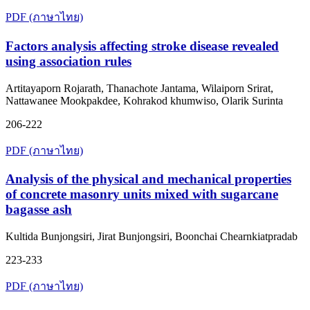
PDF (ภาษาไทย)
Factors analysis affecting stroke disease revealed
using association rules
Artitayaporn Rojarath, Thanachote Jantama, Wilaiporn Srirat,
Nattawanee Mookpakdee, Kohrakod khumwiso, Olarik Surinta
206-222
PDF (ภาษาไทย)
Analysis of the physical and mechanical properties
of concrete masonry units mixed with sugarcane
bagasse ash
Kultida Bunjongsiri, Jirat Bunjongsiri, Boonchai Chearnkiatpradab
223-233
PDF (ภาษาไทย)