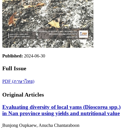
Published:
2024-06-30
Full Issue
PDF (ภาษาไทย)
Original Articles
Evaluating diversity of local yams (Dioscorea spp.)
in Nan province using yields and nutritional value
ฺBunjong Oupkaew, Anucha Chantaraboon