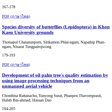
167-178
PDF (ภาษาไทย)
Species diversity of butterflies (Lepidoptera) in Khon
Kaen University grounds
Thotsapol Chaianunporn, Sirikamon Phlai-ngam, Napathip Phan-
ngam, Nisarat Tungpairojwong
179-193
PDF (ภาษาไทย)
Development of oil palm tree's quality estimation by
using image processing techniques from an
unmanned aerial vehicle
Chonthisa Rattanachu, Yanyong Surat, Phanpen Thavornprasit,
Habib Bin-ahmad, Hassan Dao
194-205