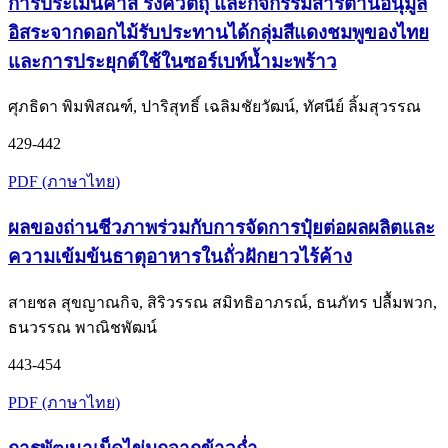
การประเมินค่าสี รงควัตถุ และกิจกรรมสารต้านอนุมูล
อิสระจากดอกไม้รับประทานได้กลุ่มสีแดงชมพูของไทย
และการประยุกต์ใช้ในซอร์เบท์น้ำมะพร้าว
ศุภธิดา พิมพิสณฑ์, ปาริสุทธิ์ เฉลิมชัยวัฒน์, ทัศนีย์ ลิ้มสุวรรณ
429-442
PDF (ภาษาไทย)
ผลของถ่านชีวภาพร่วมกับการจัดการปุ๋ยต่อผลผลิตและ
ความเข้มข้นธาตุอาหารในถั่วฝักยาวไร้ค้าง
สายชล สุขญาณกิจ, สิริวรรณ สมิทธิอาภรณ์, ธนภัทร ปลื้มพวก,
ธนวรรณ พาณิชพัฒน์
443-454
PDF (ภาษาไทย)