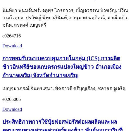
นันทิยา พนมจันทร์, จตุพร ไกรถาวร, เบ็ญจวรรณ บัวขวัญ, ปวีณ
า แก้วอุบล, ปุรวิชญ์ พิทยาภินันท์, ภานุมาศ พฤติคณี, มาณี แก้ว
ชนิด, สรพงค์ เบญจศรี
e0264716
Download
การยอมรับระบบควบคุมภายในกลุ่ม (ICS) การผลิต
ข้าวอินทรีย์ของเกษตรกรแปลงใหญ่ข้าว อำเภอเมือง
อำนาจเจริญ จังหวัดอำนาจเจริญ
เบญจมาภรณ์ จันทรเสนา, พัชราวดี ศรีบุญเรือง, ชลาธร จูเจริญ
e0265005
Download
ประสิทธิภาพการใช้ปุ๋ยฟอสฟอรัสต่อผลผลิตและผล
ตอบแทนทางเศรษฐศาสตร์ของข้าว พันธุ์หอมวารินที่