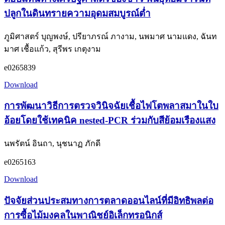
ปลูกในดินทรายความอุดมสมบูรณ์ต่ำ
ภูมิศาสตร์ บุญพงษ์, ปรียาภรณ์ ภางาม, นพมาศ นามแดง, ฉันท
มาศ เชื้อแก้ว, สุรีพร เกตุงาม
e0265839
Download
การพัฒนาวิธีการตรวจวินิจฉัยเชื้อไฟโตพลาสมาในใบ
อ้อยโดยใช้เทคนิค nested-PCR ร่วมกับสีย้อมเรืองแสง
นพรัตน์ อินถา, นุชนาฏ ภักดี
e0265163
Download
ปัจจัยส่วนประสมทางการตลาดออนไลน์ที่มีอิทธิพลต่อ
การซื้อไม้มงคลในพาณิชย์อิเล็กทรอนิกส์