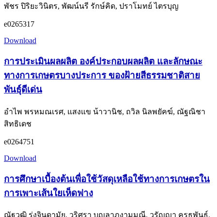
พัชร ปิริยะวินิตร, พัฒน์นรี รักษ์คิด, ปราโมทย์ ไตรบุญ
e0265317
Download
การประเมินผลผลิต องค์ประกอบผลผลิต และลักษณะ
ทางการเกษตรบางประการ ของฝ้ายสีธรรมชาติสาย
พันธุ์ดีเด่น
อำไพ พรหมณเรศ, แสงแข น้าวานิช, ถวิล นิลพยัคฆ์, ณัฐณิชา
สิทธิเดช
e0264751
Download
การศึกษาเบื้องต้นเพื่อใช้วัสดุเหลือใช้ทางการเกษตรใน
การเพาะเส้นใยเห็ดฟาง
ณัฐวุฒิ รุ่งจินดามัย, วริศรา บุญลาภงามมณี, วรัญญา ครุธพันธ์,