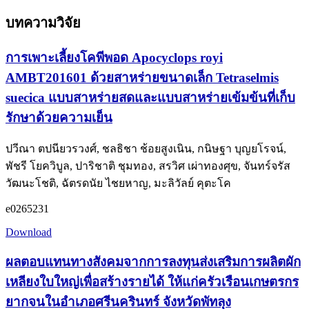
บทความวิจัย
การเพาะเลี้ยงโคพีพอด Apocyclops royi
AMBT201601 ด้วยสาหร่ายขนาดเล็ก Tetraselmis
suecica แบบสาหร่ายสดและแบบสาหร่ายเข้มข้นที่เก็บ
รักษาด้วยความเย็น
ปวีณา ตปนียวรวงศ์, ชลธิชา ช้อยสูงเนิน, กนิษฐา บุญยโรจน์,
พัชรี โยควิบูล, ปาริชาติ ชุมทอง, สรวิศ เผ่าทองศุข, จันทร์จรัส
วัฒนะโชติ, ฉัตรดนัย ไชยหาญ, มะลิวัลย์ คุตะโค
e0265231
Download
ผลตอบแทนทางสังคมจากการลงทุนส่งเสริมการผลิตผัก
เหลียงใบใหญ่เพื่อสร้างรายได้ ให้แก่ครัวเรือนเกษตรกร
ยากจนในอำเภอศรีนครินทร์ จังหวัดพัทลุง