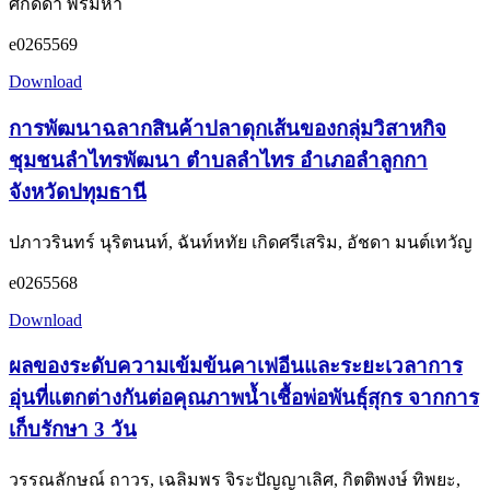
ศักดิ์ดา พรมหา
e0265569
Download
การพัฒนาฉลากสินค้าปลาดุกเส้นของกลุ่มวิสาหกิจ
ชุมชนลำไทรพัฒนา ตำบลลำไทร อำเภอลำลูกกา
จังหวัดปทุมธานี
ปภาวรินทร์ นุริตนนท์, ฉันท์หทัย เกิดศรีเสริม, อัชดา มนต์เทวัญ
e0265568
Download
ผลของระดับความเข้มข้นคาเฟอีนและระยะเวลาการ
อุ่นที่แตกต่างกันต่อคุณภาพน้ำเชื้อพ่อพันธุ์สุกร จากการ
เก็บรักษา 3 วัน
วรรณลักษณ์ ถาวร, เฉลิมพร จิระปัญญาเลิศ, กิตติพงษ์ ทิพยะ,