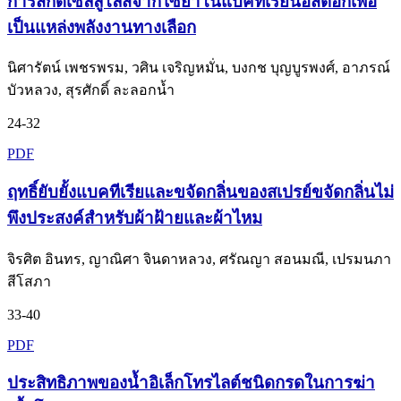
การสกัดเซลลูโลสจากไซยาโนแบคทีเรียนอสตอกเพื่อ
เป็นแหล่งพลังงานทางเลือก
นิศารัตน์ เพชรพรม, วศิน เจริญหมั่น, บงกช บุญบูรพงศ์, อาภรณ์
บัวหลวง, สุรศักดิ์ ละลอกน้ำ
24-32
PDF
ฤทธิ์ยับยั้งแบคทีเรียและขจัดกลิ่นของสเปรย์ขจัดกลิ่นไม่
พึงประสงค์สำหรับผ้าฝ้ายและผ้าไหม
จิรศิต อินทร, ญาณิศา จินดาหลวง, ศรัณญา สอนมณี, เปรมนภา
สีโสภา
33-40
PDF
ประสิทธิภาพของน้ำอิเล็กโทรไลต์ชนิดกรดในการฆ่า