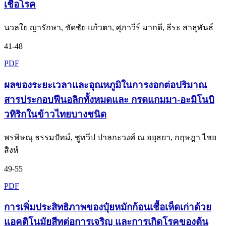
เชื้อโรค
นวลใย ญารักษา, ชัดชัย แก้วตา, ศุภาวีร์ มากดี, ธีระ สาธุพันธ์
41-48
PDF
ผลของระยะเวลาและอุณหภูมิในการงอกต่อปริมาณ
สารประกอบฟีนอลิกทั้งหมดและ กรดแกมมา-อะมิโนบิ
วทิริกในข้าวไทยบางชนิด
พรพิษณุ ธรรมปัทม์, ชูทวีป ปาลกะวงศ์ ณ อยุธยา, กฤษฎา ไชย
สิงห์
49-55
PDF
การเพิ่มประสิทธิภาพของปุ๋ยหมักก้อนเชื้อเห็ดเก่าด้วย
แอคติโนมัยสีทต่อการเจริญ และการเกิดโรคของต้น