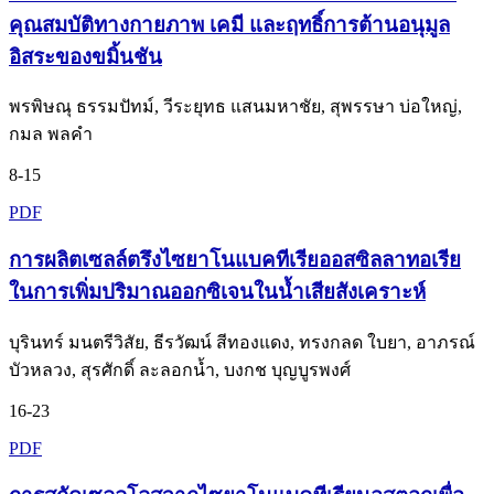
คุณสมบัติทางกายภาพ เคมี และฤทธิ์การต้านอนุมูล
อิสระของขมิ้นชัน
พรพิษณุ ธรรมปัทม์, วีระยุทธ แสนมหาชัย, สุพรรษา บ่อใหญ่,
กมล พลคำ
8-15
PDF
การผลิตเซลล์ตรึงไซยาโนแบคทีเรียออสซิลลาทอเรีย
ในการเพิ่มปริมาณออกซิเจนในน้ำเสียสังเคราะห์
บุรินทร์ มนตรีวิสัย, ธีรวัฒน์ สีทองแดง, ทรงกลด ใบยา, อาภรณ์
บัวหลวง, สุรศักดิ์ ละลอกน้ำ, บงกช บุญบูรพงศ์
16-23
PDF