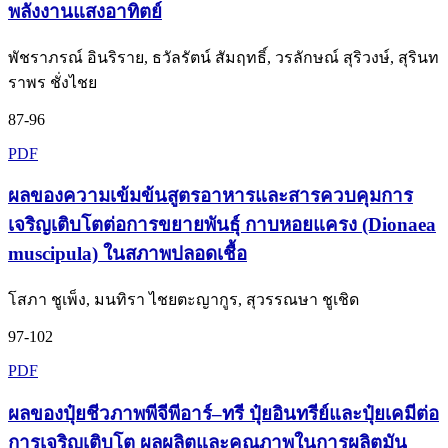
พลังงานแสงอาทิตย์
พัชราภรณ์ อินริราย, ธวัลรัตน์ สัมฤทธิ์, วรลักษณ์ สุริวงษ์, สุรินท
ราพร ชั่งไชย
87-96
PDF
ผลของความเข้มข้นสูตรอาหารและสารควบคุมการ
เจริญเติบโตต่อการขยายพันธุ์ กาบหอยแครง (Dionaea
muscipula) ในสภาพปลอดเชื้อ
โสภา ชูเพ็ง, มนทิรา ไชยตะญากูร, สุวรรณษา ชูเชิด
97-102
PDF
ผลของปุ๋ยชีวภาพพีจีพีอาร์–ทรี ปุ๋ยอินทรีย์และปุ๋ยเคมีต่อ
การเจริญเติบโต ผลผลิตและคุณภาพในการผลิตมัน