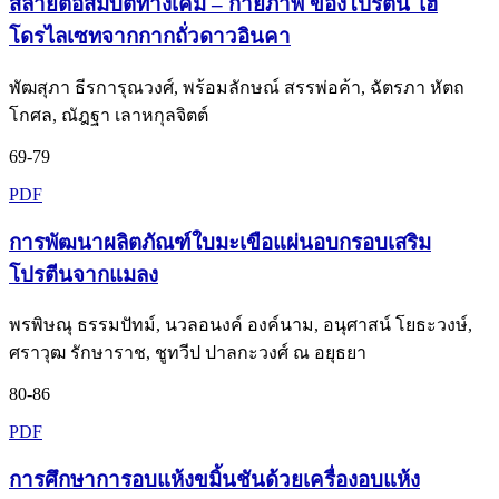
สลายต่อสมบัติทางเคมี – กายภาพ ของโปรตีน ไฮ
โดรไลเซทจากกากถั่วดาวอินคา
พัฒสุภา ธีรการุณวงศ์, พร้อมลักษณ์ สรรพ่อค้า, ฉัตรภา หัตถ
โกศล, ณัฎฐา เลาหกุลจิตต์
69-79
PDF
การพัฒนาผลิตภัณฑ์ใบมะเขือแผ่นอบกรอบเสริม
โปรตีนจากแมลง
พรพิษณุ ธรรมปัทม์, นวลอนงค์ องค์นาม, อนุศาสน์ โยธะวงษ์,
ศราวุฒ รักษาราช, ชูทวีป ปาลกะวงศ์ ณ อยุธยา
80-86
PDF
การศึกษาการอบแห้งขมิ้นชันด้วยเครื่องอบแห้ง