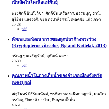
เป็นสัดในโคเนื้อแม่พันธุ์
พยุงศักดิ์ อินต๊ะวิชา, ศักดิ์ชัย เครือสาร, ธรรมนูญ ธานี,
สุรีย์พร แสงวงศ์, ชยุต ดงปาลีธรรม์, เทอดชัย แก้วเกษา
20-28
pdf
คัพภะและพัฒนาการของลูกปลาก้างพระร่วง
(Kryptopterus vitreolus, Ng and Kottelat, 2013)
วรัณยู ขุนเจริญรักษ์, สุพัฒน์ พลซา
29-39
pdf
คุณภาพน้ำในอ่างเก็บน้ำของอำเภอเมืองจังหวัด
เพชรบูรณ์
ณัฐรินทร์ ศิริรัตนนันท์, พรทิศา ทองสนิทกาญจน์ , ธนภัทร
วรปัสสุ, ปิยพงศ์ บางใบ , ดิษฐพล ตั้งมั่น
40-51