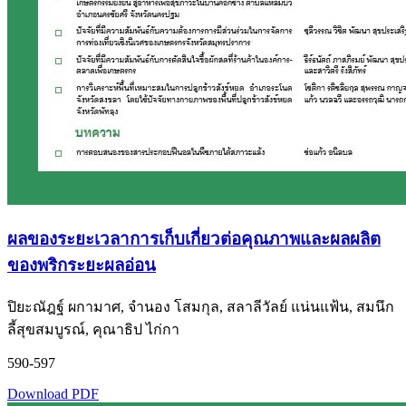
ผลของระยะเวลาการเก็บเกี่ยวต่อคุณภาพและผลผลิต
ของพริกระยะผลอ่อน
ปิยะณัฎฐ์ ผกามาศ, จำนอง โสมกุล, สลาลีวัลย์ แน่นแฟ้น, สมนึก
ลี้สุขสมบูรณ์, คุณาธิป ไก่กา
590-597
Download PDF