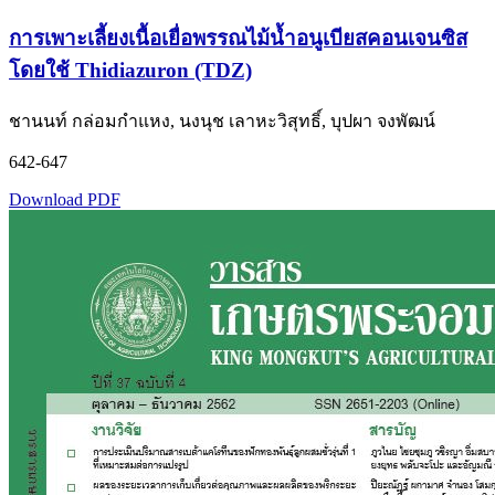
การเพาะเลี้ยงเนื้อเยื่อพรรณไม้น้ำอนูเบียสคอนเจนซิส
โดยใช้ Thidiazuron (TDZ)
ชานนท์ กล่อมกำแหง, นงนุช เลาหะวิสุทธิ์, บุปผา จงพัฒน์
642-647
Download PDF