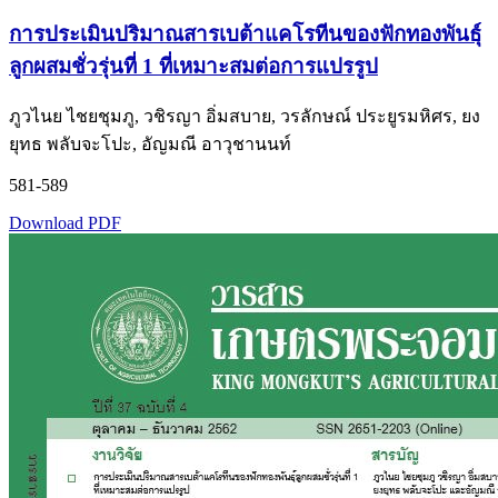
การประเมินปริมาณสารเบต้าแคโรทีนของฟักทองพันธุ์
ลูกผสมชั่วรุ่นที่ 1 ที่เหมาะสมต่อการแปรรูป
ภูวไนย ไชยชุมภู, วชิรญา อิ่มสบาย, วรลักษณ์ ประยูรมหิศร, ยง
ยุทธ พลับจะโปะ, อัญมณี อาวุชานนท์
581-589
Download PDF